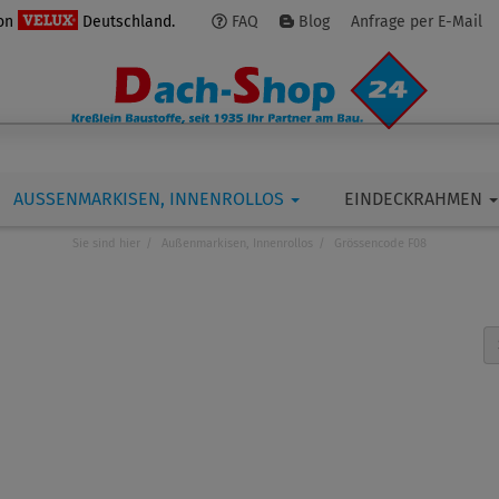
von
Deutschland.
FAQ
Blog
Anfrage per E-Mail
AUSSENMARKISEN, INNENROLLOS
EINDECKRAHMEN
Sie sind hier
Außenmarkisen, Innenrollos
Grössencode F08