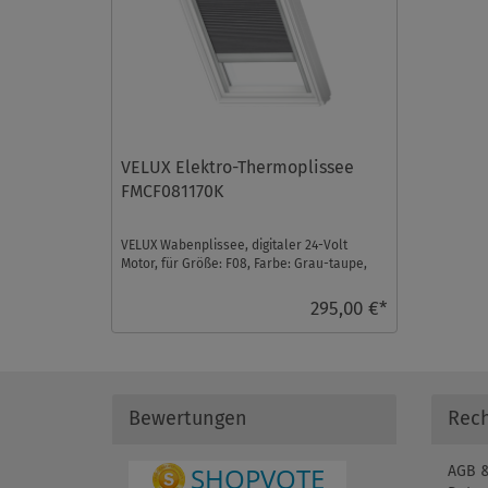
VELUX Elektro-Thermoplissee
FMCF081170K
VELUX Wabenplissee, digitaler 24-Volt
Motor, für Größe: F08, Farbe: Grau-taupe,
alu Schiene, io-h ...
295,00 €*
Bewertungen
Rech
AGB &