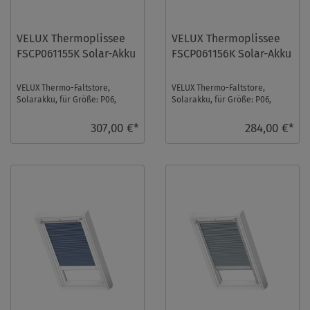
VELUX Thermoplissee
VELUX Thermoplissee
FSCP061155K Solar-Akku
FSCP061156K Solar-Akku
VELUX Thermo-Faltstore,
VELUX Thermo-Faltstore,
Solarakku, für Größe: P06,
Solarakku, für Größe: P06,
Farbe: Beige, alu Schiene, io-
Farbe: Nachtblau, alu Schiene,
homecontrol komp ...
io-homecontrol ...
307,00 €*
284,00 €*