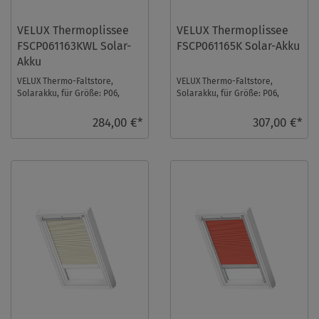
VELUX Thermoplissee
VELUX Thermoplissee
FSCP061163KWL Solar-
FSCP061165K Solar-Akku
Akku
VELUX Thermo-Faltstore,
VELUX Thermo-Faltstore,
Solarakku, für Größe: P06,
Solarakku, für Größe: P06,
Farbe: Betongrau, weiße
Farbe: Muskat, alu Schiene, io-
Schiene, io-homecontr ...
homecontrol kom ...
284,00 €*
307,00 €*