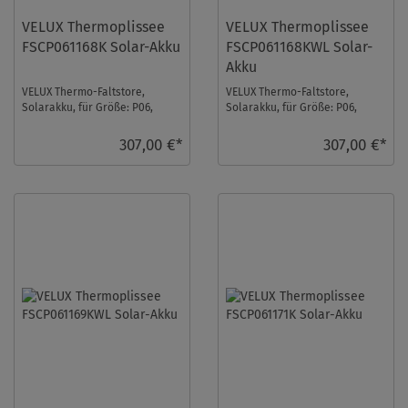
VELUX Thermoplissee
VELUX Thermoplissee
FSCP061168K Solar-Akku
FSCP061168KWL Solar-
Akku
VELUX Thermo-Faltstore,
VELUX Thermo-Faltstore,
Solarakku, für Größe: P06,
Solarakku, für Größe: P06,
Farbe: Blassgrün, alu Schiene,
Farbe: Blassgrün, weiße
io-homecontrol ...
Schiene, io-homecont ...
307,00 €*
307,00 €*