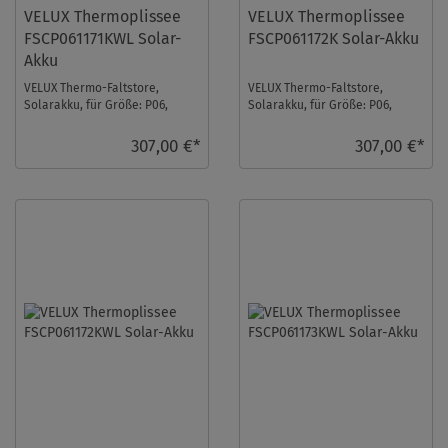
VELUX Thermoplissee
VELUX Thermoplissee
FSCP061171KWL Solar-
FSCP061172K Solar-Akku
Akku
VELUX Thermo-Faltstore,
VELUX Thermo-Faltstore,
Solarakku, für Größe: P06,
Solarakku, für Größe: P06,
Farbe: Cremegrau, weiße
Farbe: Lichtgrau, alu Schiene,
Schiene, io-homecontr ...
io-homecontrol ...
307,00 €*
307,00 €*