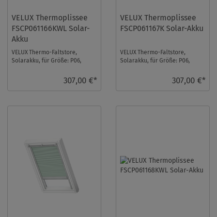
VELUX Thermoplissee
VELUX Thermoplissee
FSCP061166KWL Solar-
FSCP061167K Solar-Akku
Akku
VELUX Thermo-Faltstore,
VELUX Thermo-Faltstore,
Solarakku, für Größe: P06,
Solarakku, für Größe: P06,
Farbe: Elfenbein, weiße
Farbe: Sanddorn, alu Schiene,
Schiene, io-homecontr ...
io-homecontrol k ...
307,00 €*
307,00 €*