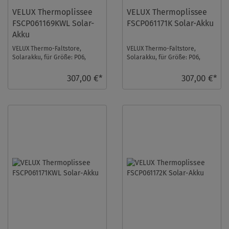
VELUX Thermoplissee
VELUX Thermoplissee
FSCP061169KWL Solar-
FSCP061171K Solar-Akku
Akku
VELUX Thermo-Faltstore,
VELUX Thermo-Faltstore,
Solarakku, für Größe: P06,
Solarakku, für Größe: P06,
Farbe: Gletscherblau, weiße
Farbe: Cremegrau, alu Schiene,
Schiene, io-homec ...
io-homecontrol ...
307,00 €*
307,00 €*