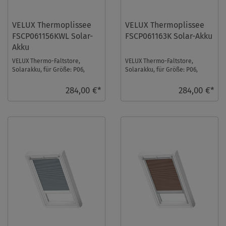
VELUX Thermoplissee
VELUX Thermoplissee
FSCP061156KWL Solar-
FSCP061163K Solar-Akku
Akku
VELUX Thermo-Faltstore,
VELUX Thermo-Faltstore,
Solarakku, für Größe: P06,
Solarakku, für Größe: P06,
Farbe: Nachtblau, weiße
Farbe: Betongrau, alu Schiene,
Schiene, io-homecontr ...
io-homecontrol ...
284,00 €*
284,00 €*