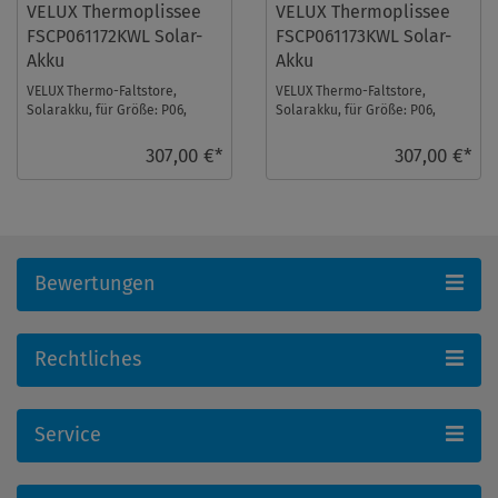
VELUX Thermoplissee
VELUX Thermoplissee
FSCP061172KWL Solar-
FSCP061173KWL Solar-
Akku
Akku
VELUX Thermo-Faltstore,
VELUX Thermo-Faltstore,
Solarakku, für Größe: P06,
Solarakku, für Größe: P06,
Farbe: Lichtgrau, weiße
Farbe: Petrol, weiße Schiene,
Schiene, io-homecontr ...
io-homecontrol ...
307,00 €*
307,00 €*
Bewertungen
Rechtliches
Service