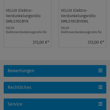
VELUX Elektro-
VELUX Elektro-
Verdunkelungsrollo
Verdunkelungsrollo
DMLS10CBYK
DMLS10CBYKWL
VELUX
VELUX
Elektroverdunkelungsrollo für
Elektroverdunkelungsrollo für
Größe: S10, Farbe: Colour by
Größe: S10, Farbe: Colour by
you!, alu Schiene, io-
you!, weiße Schiene, io-
313,00 €*
313,00 €*
homecontro ...
homecon ...
Bewertungen
Rechtliches
Service