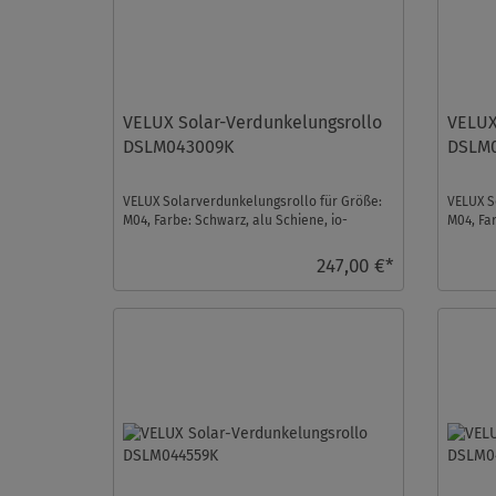
VELUX Solar-Verdunkelungsrollo
VELUX
DSLM043009K
DSLM
VELUX Solarverdunkelungsrollo für Größe:
VELUX S
M04, Farbe: Schwarz, alu Schiene, io-
M04, Fa
homecontrol kompati ...
homecon
247,00 €*