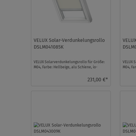
VELUX Solar-Verdunkelungsrollo
VELUX
DSLM041085K
DSLM
VELUX Solarverdunkelungsrollo für Größe:
VELUX S
M04, Farbe: Hellbeige, alu Schiene, io-
M04, Far
homecontrol kompa ...
homecont
231,00 €*