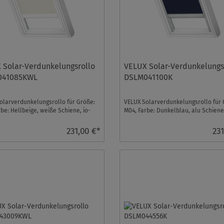
 Solar-Verdunkelungsrollo
VELUX Solar-Verdunkelungs
041085KWL
DSLM041100K
olarverdunkelungsrollo für Größe:
VELUX Solarverdunkelungsrollo für 
be: Hellbeige, weiße Schiene, io-
M04, Farbe: Dunkelblau, alu Schiene,
rol ko ...
homecontrol komp ...
231,00 €*
231