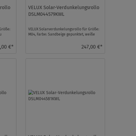
rollo
VELUX Solar-Verdunkelungsrollo
DSLM044579KWL
Größe:
VELUX Solarverdunkelungsrollo für Größe:
u
M04, Farbe: Sandbeige gepunktet, weiße
Schiene, io-home ...
,00 €*
247,00 €*