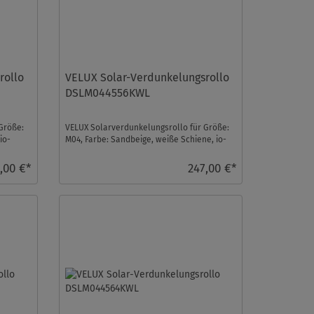
rollo
VELUX Solar-Verdunkelungsrollo
DSLM044556KWL
Größe:
VELUX Solarverdunkelungsrollo für Größe:
io-
M04, Farbe: Sandbeige, weiße Schiene, io-
homecontrol ko ...
,00 €*
247,00 €*