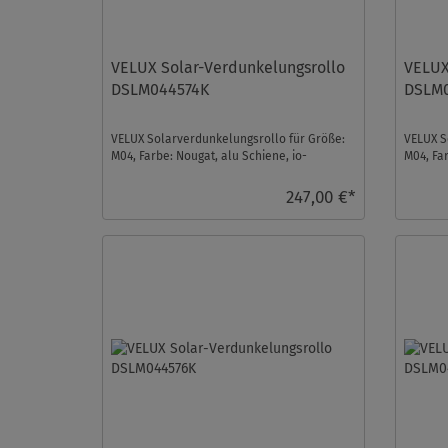
VELUX Solar-Verdunkelungsrollo
VELUX
DSLM044574K
DSLM
VELUX Solarverdunkelungsrollo für Größe:
VELUX S
M04, Farbe: Nougat, alu Schiene, io-
M04, Fa
homecontrol kompatib ...
homecon
247,00 €*