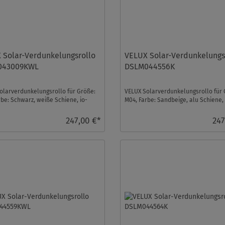
 Solar-Verdunkelungsrollo
VELUX Solar-Verdunkelungs
043009KWL
DSLM044556K
olarverdunkelungsrollo für Größe:
VELUX Solarverdunkelungsrollo für 
rbe: Schwarz, weiße Schiene, io-
M04, Farbe: Sandbeige, alu Schiene, 
trol komp ...
homecontrol kompa ...
247,00 €*
247