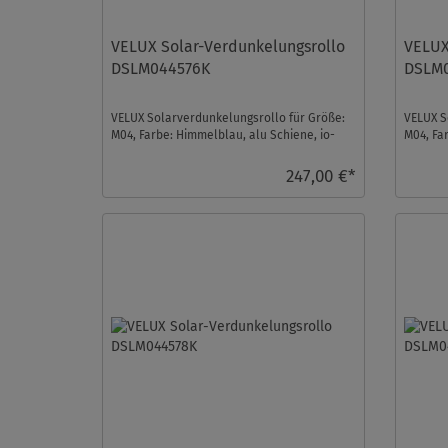
VELUX Solar-Verdunkelungsrollo
VELUX
DSLM044576K
DSLM
VELUX Solarverdunkelungsrollo für Größe:
VELUX S
M04, Farbe: Himmelblau, alu Schiene, io-
M04, Fa
homecontrol komp ...
homecont
247,00 €*