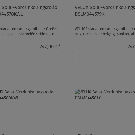
 Solar-Verdunkelungsrollo
VELUX Solar-Verdunkelungs
044578KWL
DSLM044579K
olarverdunkelungsrollo für Größe:
VELUX Solarverdunkelungsrollo für 
rbe: Rosenholz, weiße Schiene, io-
M04, Farbe: Sandbeige gepunktet, al
rol ko ...
Schiene, io-homecon ...
247,00 €*
247