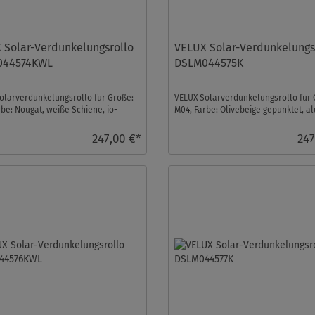
 Solar-Verdunkelungsrollo
VELUX Solar-Verdunkelungs
044574KWL
DSLM044575K
olarverdunkelungsrollo für Größe:
VELUX Solarverdunkelungsrollo für 
rbe: Nougat, weiße Schiene, io-
M04, Farbe: Olivebeige gepunktet, al
trol kompa ...
Schiene, io-homeco ...
247,00 €*
247