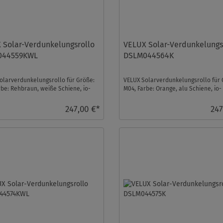
 Solar-Verdunkelungsrollo
VELUX Solar-Verdunkelungs
044559KWL
DSLM044564K
olarverdunkelungsrollo für Größe:
VELUX Solarverdunkelungsrollo für 
rbe: Rehbraun, weiße Schiene, io-
M04, Farbe: Orange, alu Schiene, io-
trol kom ...
homecontrol kompatib ...
247,00 €*
247