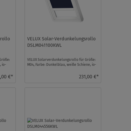
rollo
VELUX Solar-Verdunkelungsrollo
DSLM041100KWL
Größe:
VELUX Solarverdunkelungsrollo für Größe:
 io-
M04, Farbe: Dunkelblau, weiße Schiene, io-
homecontrol k ...
,00 €*
231,00 €*