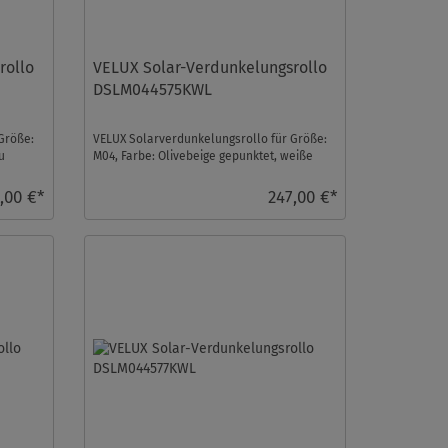
rollo
VELUX Solar-Verdunkelungsrollo
DSLM044575KWL
Größe:
VELUX Solarverdunkelungsrollo für Größe:
u
M04, Farbe: Olivebeige gepunktet, weiße
Schiene, io-hom ...
,00 €*
247,00 €*