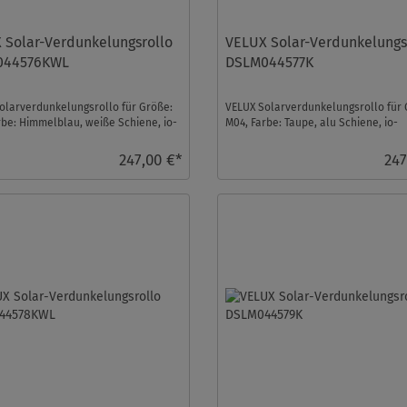
 Solar-Verdunkelungsrollo
VELUX Solar-Verdunkelungs
044576KWL
DSLM044577K
olarverdunkelungsrollo für Größe:
VELUX Solarverdunkelungsrollo für 
rbe: Himmelblau, weiße Schiene, io-
M04, Farbe: Taupe, alu Schiene, io-
rol k ...
homecontrol kompatibe ...
247,00 €*
247