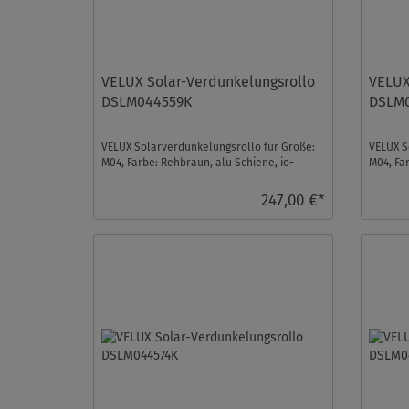
VELUX Solar-Verdunkelungsrollo
VELUX
DSLM044559K
DSLM
VELUX Solarverdunkelungsrollo für Größe:
VELUX S
M04, Farbe: Rehbraun, alu Schiene, io-
M04, Fa
homecontrol kompat ...
homecon
247,00 €*