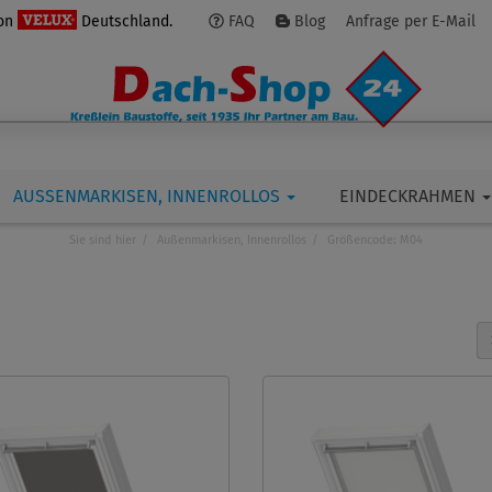
von
Deutschland.
FAQ
Blog
Anfrage per E-Mail
AUSSENMARKISEN, INNENROLLOS
EINDECKRAHMEN
Sie sind hier
Außenmarkisen, Innenrollos
Größencode: M04