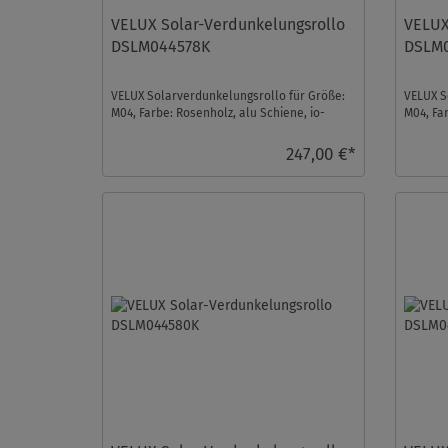
VELUX Solar-Verdunkelungsrollo
VELUX
DSLM044578K
DSLM
VELUX Solarverdunkelungsrollo für Größe:
VELUX S
M04, Farbe: Rosenholz, alu Schiene, io-
M04, Fa
homecontrol kompa ...
homecont
247,00 €*