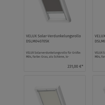
VELUX Solar-Verdunkelungsrollo
VELUX
DSLM040705K
DSLM
VELUX Solarverdunkelungsrollo für Größe:
VELUX S
M04, Farbe: Grau, alu Schiene, io-
M04, Far
homecontrol kompatibel ...
homecon
231,00 €*