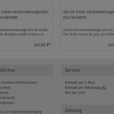
 Solar-Verdunkelungsrollo
VELUX Solar-Verdunkelungs
044581KWL
DSLF04CBYK
olarverdunkelungsrollo für Größe:
VELUX Solarverdunkelungsrollo für 
be: Blaugrau, weiße Schiene, io-
F04, Farbe: Colour by you!, alu Schie
trol kom ...
homecontrol ...
241,00 €*
241
tliches
Service
 Kundeninformationen
Kontakt per E-Mail
schutz
Kontakt per WhatsApp
essum
Wer wir sind
rufsrecht
ndkosten
Zahlung
is zur Batterieentsorgung