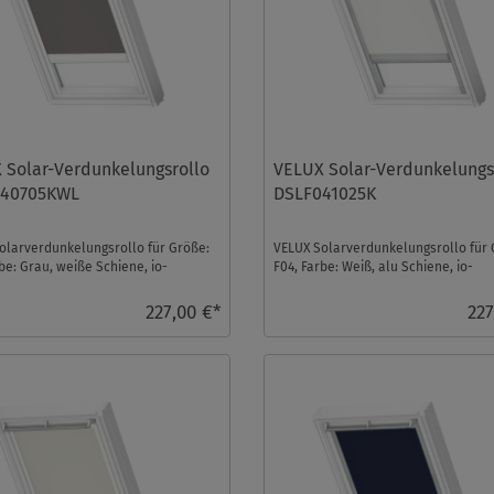
 Solar-Verdunkelungsrollo
VELUX Solar-Verdunkelungs
040705KWL
DSLF041025K
olarverdunkelungsrollo für Größe:
VELUX Solarverdunkelungsrollo für 
be: Grau, weiße Schiene, io-
F04, Farbe: Weiß, alu Schiene, io-
trol kompati ...
homecontrol kompatibe ...
227,00 €*
227