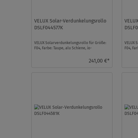
VELUX Solar-Verdunkelungsrollo
VELUX
DSLF044577K
DSLF0
VELUX Solarverdunkelungsrollo für Größe:
VELUX S
F04, Farbe: Taupe, alu Schiene, io-
F04, Far
homecontrol kompatibe ...
homecon
241,00 €*