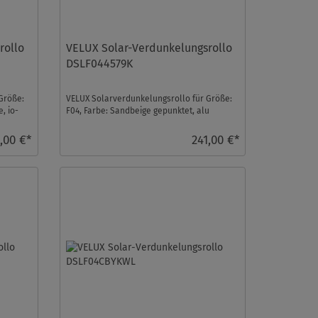
rollo
VELUX Solar-Verdunkelungsrollo
DSLF044579K
Größe:
VELUX Solarverdunkelungsrollo für Größe:
, io-
F04, Farbe: Sandbeige gepunktet, alu
Schiene, io-homecon ...
,00 €*
241,00 €*