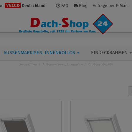
von
Deutschland.
FAQ
Blog
Anfrage per E-Mail
AUSSENMARKISEN, INNENROLLOS
EINDECKRAHMEN
Sie sind hier
Außenmarkisen, Innenrollos
Größencode: F04