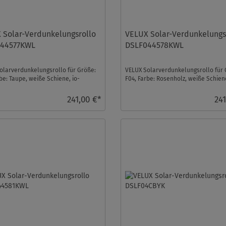
 Solar-Verdunkelungsrollo
VELUX Solar-Verdunkelungs
44577KWL
DSLF044578KWL
olarverdunkelungsrollo für Größe:
VELUX Solarverdunkelungsrollo für 
be: Taupe, weiße Schiene, io-
F04, Farbe: Rosenholz, weiße Schiene
trol kompat ...
homecontrol ko ...
241,00 €*
241