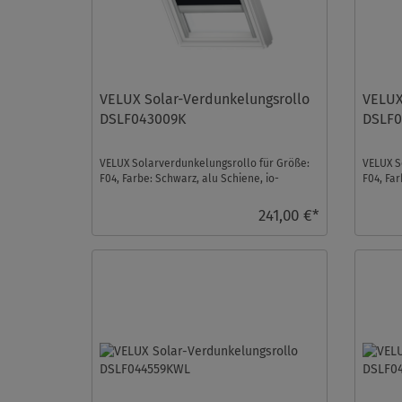
VELUX Solar-Verdunkelungsrollo
VELUX
DSLF043009K
DSLF
VELUX Solarverdunkelungsrollo für Größe:
VELUX S
F04, Farbe: Schwarz, alu Schiene, io-
F04, Far
homecontrol kompati ...
homecon
241,00 €*