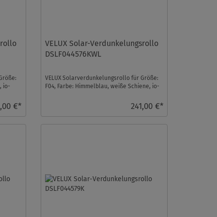
rollo
VELUX Solar-Verdunkelungsrollo
DSLF044576KWL
Größe:
VELUX Solarverdunkelungsrollo für Größe:
 io-
F04, Farbe: Himmelblau, weiße Schiene, io-
homecontrol k ...
,00 €*
241,00 €*