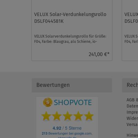
VELUX Solar-Verdunkelungsrollo
VELUX
DSLF044581K
DSLF
VELUX Solarverdunkelungsrollo für Größe:
VELUX S
F04, Farbe: Blaugrau, alu Schiene, io-
F04, Far
homecontrol kompat ...
homecon
241,00 €*
Bewertungen
Rech
AGB &
Daten
Impr
Wider
Versa
Hinwe