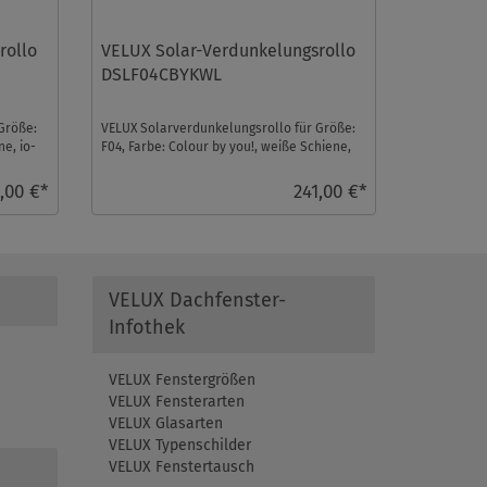
rollo
VELUX Solar-Verdunkelungsrollo
DSLF04CBYKWL
Größe:
VELUX Solarverdunkelungsrollo für Größe:
ne, io-
F04, Farbe: Colour by you!, weiße Schiene,
io-homecontr ...
,00 €*
241,00 €*
VELUX Dachfenster-
Infothek
VELUX Fenstergrößen
VELUX Fensterarten
VELUX Glasarten
VELUX Typenschilder
VELUX Fenstertausch