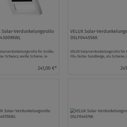
 Solar-Verdunkelungsrollo
VELUX Solar-Verdunkelungs
043009KWL
DSLF044556K
olarverdunkelungsrollo für Größe:
VELUX Solarverdunkelungsrollo für 
be: Schwarz, weiße Schiene, io-
F04, Farbe: Sandbeige, alu Schiene, 
trol komp ...
homecontrol kompa ...
241,00 €*
241