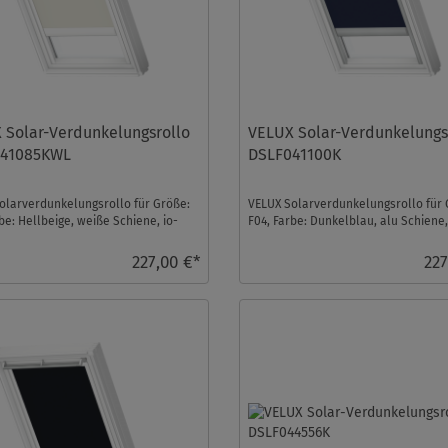
 Solar-Verdunkelungsrollo
VELUX Solar-Verdunkelungs
41085KWL
DSLF041100K
olarverdunkelungsrollo für Größe:
VELUX Solarverdunkelungsrollo für 
be: Hellbeige, weiße Schiene, io-
F04, Farbe: Dunkelblau, alu Schiene,
rol ko ...
homecontrol komp ...
227,00 €*
227