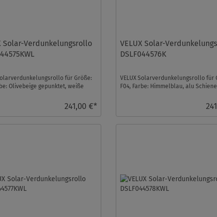
 Solar-Verdunkelungsrollo
VELUX Solar-Verdunkelungs
44575KWL
DSLF044576K
olarverdunkelungsrollo für Größe:
VELUX Solarverdunkelungsrollo für 
rbe: Olivebeige gepunktet, weiße
F04, Farbe: Himmelblau, alu Schiene,
 io-hom ...
homecontrol komp ...
241,00 €*
241