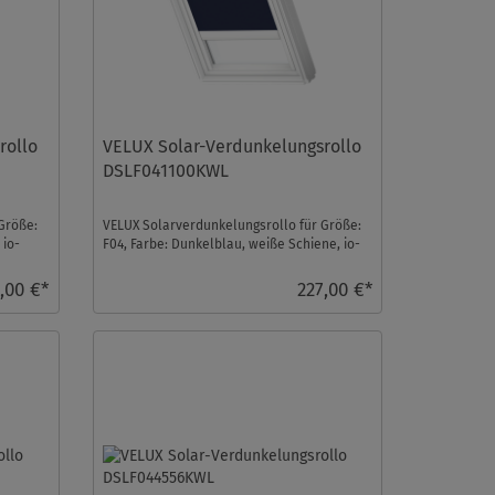
rollo
VELUX Solar-Verdunkelungsrollo
DSLF041100KWL
Größe:
VELUX Solarverdunkelungsrollo für Größe:
 io-
F04, Farbe: Dunkelblau, weiße Schiene, io-
homecontrol k ...
,00 €*
227,00 €*