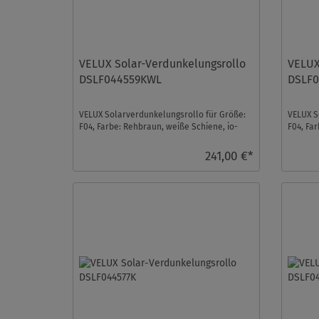
VELUX Solar-Verdunkelungsrollo
VELUX
DSLF044559KWL
DSLF0
VELUX Solarverdunkelungsrollo für Größe:
VELUX S
F04, Farbe: Rehbraun, weiße Schiene, io-
F04, Fa
homecontrol kom ...
Schiene,
241,00 €*