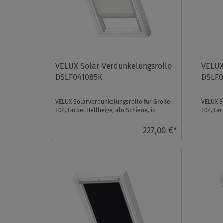
VELUX Solar-Verdunkelungsrollo
VELUX
DSLF041085K
DSLF0
VELUX Solarverdunkelungsrollo für Größe:
VELUX S
F04, Farbe: Hellbeige, alu Schiene, io-
F04, Far
homecontrol kompa ...
homecont
227,00 €*