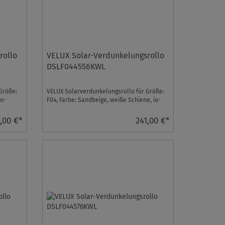
rollo
VELUX Solar-Verdunkelungsrollo
DSLF044556KWL
Größe:
VELUX Solarverdunkelungsrollo für Größe:
io-
F04, Farbe: Sandbeige, weiße Schiene, io-
homecontrol ko ...
,00 €*
241,00 €*