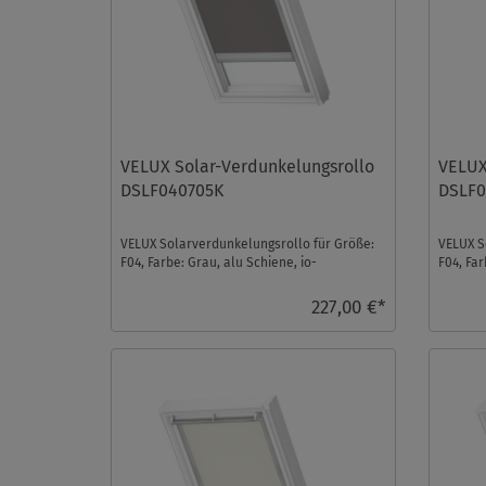
VELUX Solar-Verdunkelungsrollo
VELUX
DSLF040705K
DSLF
VELUX Solarverdunkelungsrollo für Größe:
VELUX S
F04, Farbe: Grau, alu Schiene, io-
F04, Far
homecontrol kompatibel ...
homecon
227,00 €*