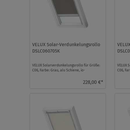
VELUX Solar-Verdunkelungsrollo
VELUX
DSLC060705K
DSLC
VELUX Solarverdunkelungsrollo für Größe:
VELUX S
C06, Farbe: Grau, alu Schiene, io-
C06, Far
homecontrol kompatibel ...
homecon
228,00 €*