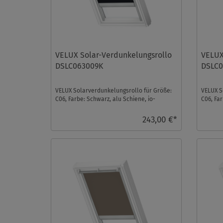
VELUX Solar-Verdunkelungsrollo
VELUX
DSLC063009K
DSLC
VELUX Solarverdunkelungsrollo für Größe:
VELUX S
C06, Farbe: Schwarz, alu Schiene, io-
C06, Fa
homecontrol kompati ...
homecon
243,00 €*