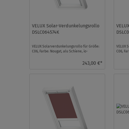
VELUX Solar-Verdunkelungsrollo
VELUX
DSLC064574K
DSLC0
VELUX Solarverdunkelungsrollo für Größe:
VELUX S
C06, Farbe: Nougat, alu Schiene, io-
C06, Far
homecontrol kompatib ...
homecon
243,00 €*