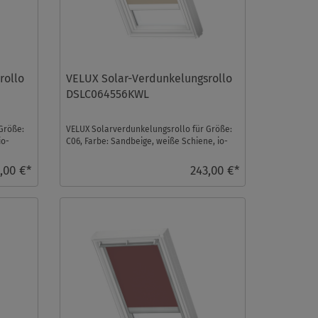
rollo
VELUX Solar-Verdunkelungsrollo
DSLC064556KWL
Größe:
VELUX Solarverdunkelungsrollo für Größe:
io-
C06, Farbe: Sandbeige, weiße Schiene, io-
homecontrol ko ...
,00 €*
243,00 €*