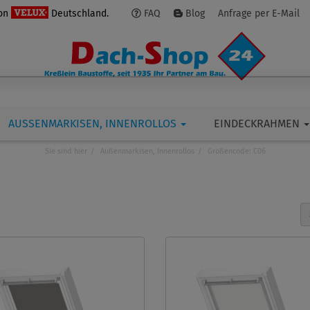
von
Deutschland.
FAQ
Blog
Anfrage per E-Mail
AUSSENMARKISEN, INNENROLLOS
EINDECKRAHMEN
Sie sind hier
Außenmarkisen, Innenrollos
Größencode: C06