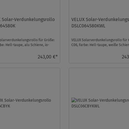
 Solar-Verdunkelungsrollo
VELUX Solar-Verdunkelungs
64580K
DSLC064580KWL
olarverdunkelungsrollo für Größe:
VELUX Solarverdunkelungsrollo für 
be: Hell-taupe, alu Schiene, io-
C06, Farbe: Hell-taupe, weiße Schien
trol komp ...
homecontrol k ...
243,00 €*
243