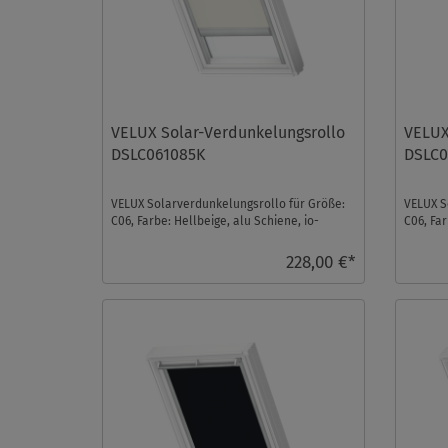
VELUX Solar-Verdunkelungsrollo
VELUX
DSLC061085K
DSLC0
VELUX Solarverdunkelungsrollo für Größe:
VELUX S
C06, Farbe: Hellbeige, alu Schiene, io-
C06, Far
homecontrol kompa ...
homecont
228,00 €*