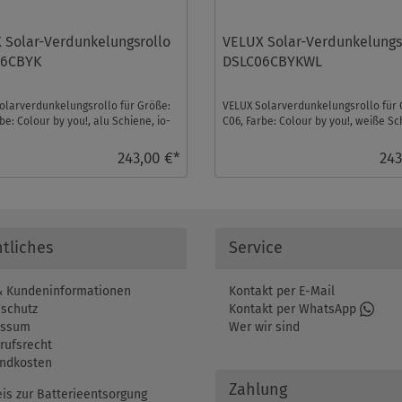
 Solar-Verdunkelungsrollo
VELUX Solar-Verdunkelungs
06CBYK
DSLC06CBYKWL
olarverdunkelungsrollo für Größe:
VELUX Solarverdunkelungsrollo für 
be: Colour by you!, alu Schiene, io-
C06, Farbe: Colour by you!, weiße Sc
trol ...
io-homecontr ...
243,00 €*
243
tliches
Service
 Kundeninformationen
Kontakt per E-Mail
schutz
Kontakt per WhatsApp
essum
Wer wir sind
rufsrecht
ndkosten
Zahlung
is zur Batterieentsorgung