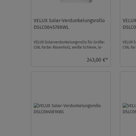
VELUX Solar-Verdunkelungsrollo
VELUX
DSLC064578KWL
DSLC0
VELUX Solarverdunkelungsrollo für Größe:
VELUX S
C06, Farbe: Rosenholz, weiße Schiene, io-
C06, Far
homecontrol ko ...
homecon
243,00 €*