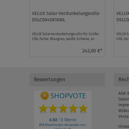
VELUX Solar-Verdunkelungsrollo
VELUX
DSLC064581KWL
DSLC
VELUX Solarverdunkelungsrollo für Größe:
VELUX S
C06, Farbe: Blaugrau, weiße Schiene, io-
C06, Far
homecontrol kom ...
homecon
243,00 €*
Bewertungen
Rech
AGB &
Daten
Impr
Wider
Versa
Hinwe