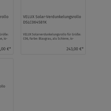
rollo
VELUX Solar-Verdunkelungsrollo
DSLC064581K
Größe:
VELUX Solarverdunkelungsrollo für Größe:
e, io-
C06, Farbe: Blaugrau, alu Schiene, io-
homecontrol kompat ...
,00 €*
243,00 €*