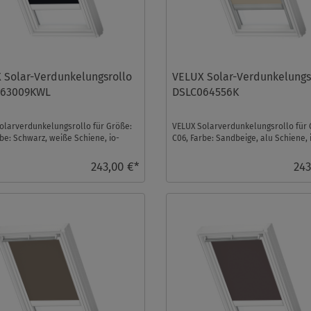
 Solar-Verdunkelungsrollo
VELUX Solar-Verdunkelungs
063009KWL
DSLC064556K
olarverdunkelungsrollo für Größe:
VELUX Solarverdunkelungsrollo für 
rbe: Schwarz, weiße Schiene, io-
C06, Farbe: Sandbeige, alu Schiene, 
trol komp ...
homecontrol kompa ...
243,00 €*
243