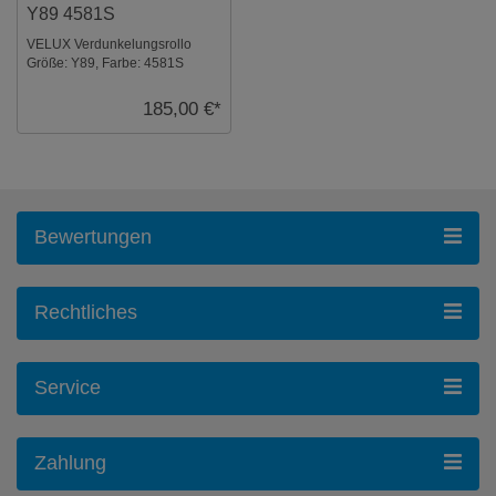
Y89 4581S
VELUX Verdunkelungsrollo
Größe: Y89, Farbe: 4581S
Blaugrau, Schienen: Silber ...
185,00 €*
Bewertungen
Rechtliches
Service
Zahlung