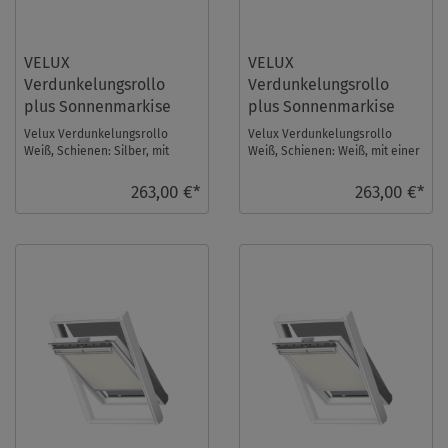
VELUX
VELUX
Verdunkelungsrollo
Verdunkelungsrollo
plus Sonnenmarkise
plus Sonnenmarkise
DOP UK08 1025S
DOP UK08 1025SWL
Velux Verdunkelungsrollo
Velux Verdunkelungsrollo
Weiß, Schienen: Silber, mit
Weiß, Schienen: Weiß, mit einer
einer Sonnenmarkise im Set.
Sonnenmarkise im Set.
Fenstergröße: UK ...
Fenstergröße: UK0 ...
263,00 €*
263,00 €*