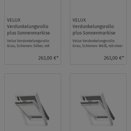
VELUX
VELUX
Verdunkelungsrollo
Verdunkelungsrollo
plus Sonnenmarkise
plus Sonnenmarkise
DOP UK08 0705S
DOP UK08 0705SWL
Velux Verdunkelungsrollo
Velux Verdunkelungsrollo
Grau, Schienen: Silber, mit
Grau, Schienen: Weiß, mit einer
einer Sonnenmarkise im Set.
Sonnenmarkise im Set.
Fenstergröße: UK0 ...
Fenstergröße: UK08 ...
263,00 €*
263,00 €*