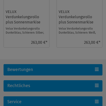
VELUX
VELUX
Verdunkelungsrollo
Verdunkelungsrollo
plus Sonnenmarkise
plus Sonnenmarkise
DOP UK08 1100S
DOP UK08 1100SWL
Velux Verdunkelungsrollo
Velux Verdunkelungsrollo
Dunkelblau, Schienen: Silber,
Dunkelblau, Schienen: Weiß,
mit einer Sonnenmarkise im
mit einer Sonnenmarkise im
Set. Fenstergröß ...
Set. Fenstergröße ...
263,00 €*
263,00 €*
Bewertungen
Rechtliches
Service