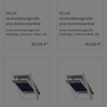
VELUX
VELUX
Verdunkelungsrollo
Verdunkelungsrollo
plus Sonnenmarkise
plus Sonnenmarkise
DOP UK08 1085S
DOP UK08 1085SWL
Velux Verdunkelungsrollo
Velux Verdunkelungsrollo
Hellbeige, Schienen: Silber, mit
Hellbeige, Schienen: Weiß, mit
einer Sonnenmarkise im Set.
einer Sonnenmarkise im Set.
Fenstergröße ...
Fenstergröße: ...
263,00 €*
263,00 €*