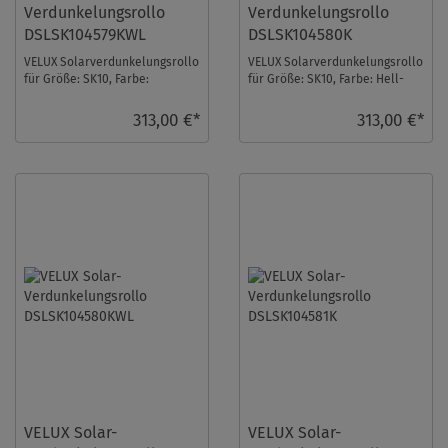
Verdunkelungsrollo
Verdunkelungsrollo
DSLSK104579KWL
DSLSK104580K
VELUX Solarverdunkelungsrollo
VELUX Solarverdunkelungsrollo
für Größe: SK10, Farbe:
für Größe: SK10, Farbe: Hell-
Sandbeige gepunktet, weiße
taupe, alu Schiene, io-
Schiene, io-hom ...
homecontrol kom ...
313,00 €*
313,00 €*
VELUX Solar-
VELUX Solar-