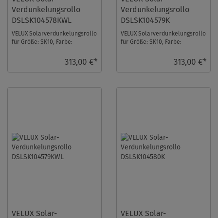
Verdunkelungsrollo
Verdunkelungsrollo
DSLSK104578KWL
DSLSK104579K
VELUX Solarverdunkelungsrollo
VELUX Solarverdunkelungsrollo
für Größe: SK10, Farbe:
für Größe: SK10, Farbe:
Rosenholz, weiße Schiene, io-
Sandbeige gepunktet, alu
homecontrol k ...
Schiene, io-homeco ...
313,00 €*
313,00 €*
VELUX Solar-
VELUX Solar-