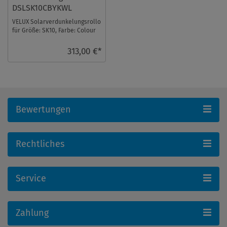
DSLSK10CBYKWL
VELUX Solarverdunkelungsrollo
für Größe: SK10, Farbe: Colour
by you!, weiße Schiene, io-
homecont ...
313,00 €*
Bewertungen
Rechtliches
Service
Zahlung