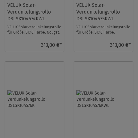
VELUX Solar-
VELUX Solar-
Verdunkelungsrollo
Verdunkelungsrollo
DSLSK104574KWL
DSLSK104575KWL
VELUX Solarverdunkelungsrollo
VELUX Solarverdunkelungsrollo
für Größe: SK10, Farbe: Nougat,
für Größe: SK10, Farbe:
weiße Schiene, io-homecontrol
Olivebeige gepunktet, weiße
komp ...
Schiene, io-ho ...
313,00 €*
313,00 €*