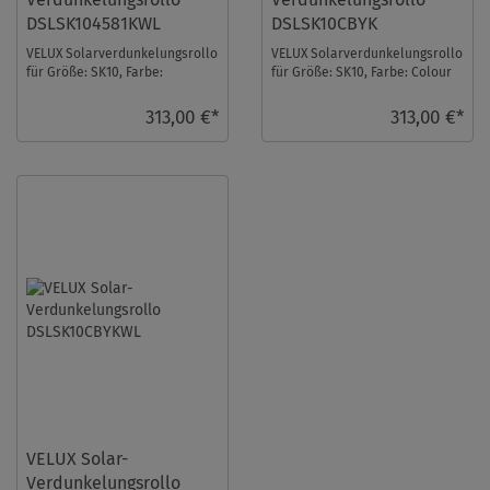
DSLSK104581KWL
DSLSK10CBYK
VELUX Solarverdunkelungsrollo
VELUX Solarverdunkelungsrollo
für Größe: SK10, Farbe:
für Größe: SK10, Farbe: Colour
Blaugrau, weiße Schiene, io-
by you!, alu Schiene, io-
homecontrol ko ...
homecontrol ...
313,00 €*
313,00 €*
VELUX Solar-
Verdunkelungsrollo