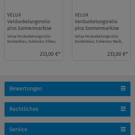
VELUX
VELUX
Verdunkelungsrollo
Verdunkelungsrollo
plus Sonnenmarkise
plus Sonnenmarkise
DOP S08 1100S
DOP S08 1100SWL
Velux Verdunkelungsrollo
Velux Verdunkelungsrollo
Dunkelblau, Schienen: Silber,
Dunkelblau, Schienen: Weiß,
mit einer Sonnenmarkise im
mit einer Sonnenmarkise im
Set. Fenstergröß ...
Set. Fenstergröße ...
233,00 €*
233,00 €*
Bewertungen
Rechtliches
Service