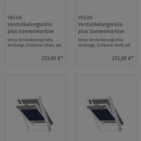
VELUX
VELUX
Verdunkelungsrollo
Verdunkelungsrollo
plus Sonnenmarkise
plus Sonnenmarkise
DOP S08 1085S
DOP S08 1085SWL
Velux Verdunkelungsrollo
Velux Verdunkelungsrollo
Hellbeige, Schienen: Silber, mit
Hellbeige, Schienen: Weiß, mit
einer Sonnenmarkise im Set.
einer Sonnenmarkise im Set.
Fenstergröße ...
Fenstergröße: ...
233,00 €*
233,00 €*