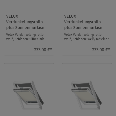
VELUX
VELUX
Verdunkelungsrollo
Verdunkelungsrollo
plus Sonnenmarkise
plus Sonnenmarkise
DOP S08 1025S
DOP S08 1025SWL
Velux Verdunkelungsrollo
Velux Verdunkelungsrollo
Weiß, Schienen: Silber, mit
Weiß, Schienen: Weiß, mit einer
einer Sonnenmarkise im Set.
Sonnenmarkise im Set.
Fenstergröße: S0 ...
Fenstergröße: S08 ...
233,00 €*
233,00 €*