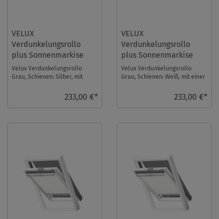
VELUX
VELUX
Verdunkelungsrollo
Verdunkelungsrollo
plus Sonnenmarkise
plus Sonnenmarkise
DOP S08 0705S
DOP S08 0705SWL
Velux Verdunkelungsrollo
Velux Verdunkelungsrollo
Grau, Schienen: Silber, mit
Grau, Schienen: Weiß, mit einer
einer Sonnenmarkise im Set.
Sonnenmarkise im Set.
Fenstergröße: S08 ...
Fenstergröße: S08. ...
233,00 €*
233,00 €*