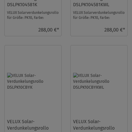
DSLPK104581K
DSLPK104581KWL
VELUX Solarverdunkelungsrollo
VELUX Solarverdunkelungsrollo
für Größe: PK10, Farbe:
für Größe: PK10, Farbe:
Blaugrau, alu Schiene, io-
Blaugrau, weiße Schiene, io-
homecontrol kompa ...
homecontrol ko ...
288,00 €*
288,00 €*
VELUX Solar-
VELUX Solar-
Verdunkelungsrollo
Verdunkelungsrollo