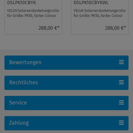
DSLPK10CBYK
DSLPK10CBYKWL
VELUX Solarverdunkelungsrollo
VELUX Solarverdunkelungsrollo
für Größe: PK10, Farbe: Colour
für Größe: PK10, Farbe: Colour
by you!, alu Schiene, io-
by you!, weiße Schiene, io-
homecontrol ...
homecont ...
288,00 €*
288,00 €*
Bewertungen
Rechtliches
Service
Zahlung