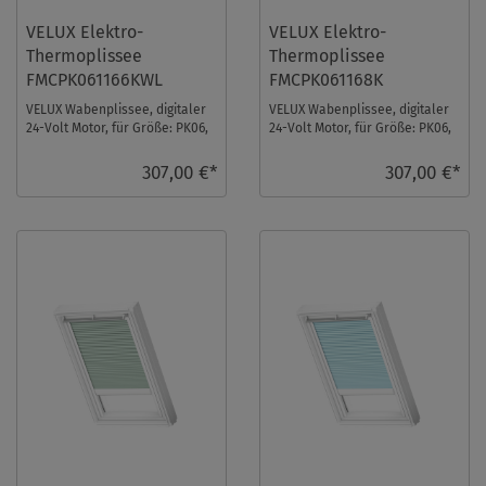
VELUX Elektro-
VELUX Elektro-
Thermoplissee
Thermoplissee
FMCPK061166KWL
FMCPK061168K
VELUX Wabenplissee, digitaler
VELUX Wabenplissee, digitaler
24-Volt Motor, für Größe: PK06,
24-Volt Motor, für Größe: PK06,
Farbe: Elfenbein, weiße
Farbe: Blassgrün, alu Schiene,
Schiene, i ...
io- ...
307,00 €*
307,00 €*