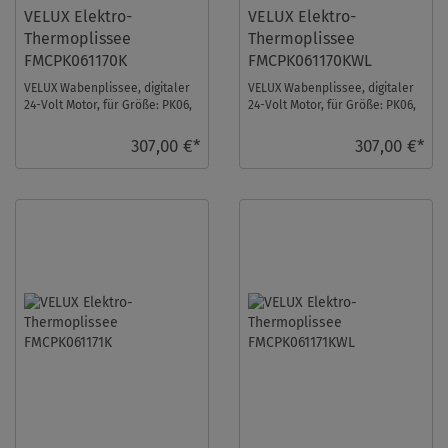
VELUX Elektro-
VELUX Elektro-
Thermoplissee
Thermoplissee
FMCPK061170K
FMCPK061170KWL
VELUX Wabenplissee, digitaler
VELUX Wabenplissee, digitaler
24-Volt Motor, für Größe: PK06,
24-Volt Motor, für Größe: PK06,
Farbe: Grau-taupe, alu Schiene,
Farbe: Grau-taupe, weiße
io- ...
Schiene, ...
307,00 €*
307,00 €*