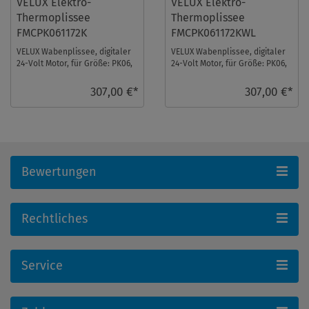
VELUX Elektro-
VELUX Elektro-
Thermoplissee
Thermoplissee
FMCPK061172K
FMCPK061172KWL
VELUX Wabenplissee, digitaler
VELUX Wabenplissee, digitaler
24-Volt Motor, für Größe: PK06,
24-Volt Motor, für Größe: PK06,
Farbe: Lichtgrau, alu Schiene,
Farbe: Lichtgrau, weiße
io-h ...
Schiene, i ...
307,00 €*
307,00 €*
Bewertungen
Rechtliches
Service