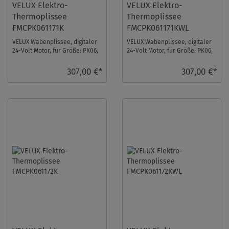
VELUX Elektro-
VELUX Elektro-
Thermoplissee
Thermoplissee
FMCPK061171K
FMCPK061171KWL
VELUX Wabenplissee, digitaler
VELUX Wabenplissee, digitaler
24-Volt Motor, für Größe: PK06,
24-Volt Motor, für Größe: PK06,
Farbe: Cremegrau, alu Schiene,
Farbe: Cremegrau, weiße
io-h ...
Schiene, i ...
307,00 €*
307,00 €*