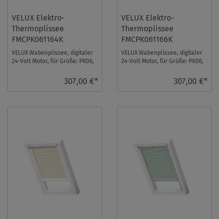
VELUX Elektro-
VELUX Elektro-
Thermoplissee
Thermoplissee
FMCPK061164K
FMCPK061166K
VELUX Wabenplissee, digitaler
VELUX Wabenplissee, digitaler
24-Volt Motor, für Größe: PK06,
24-Volt Motor, für Größe: PK06,
Farbe: Schiefergrau, alu
Farbe: Elfenbein, alu Schiene,
Schiene, i ...
io-h ...
307,00 €*
307,00 €*