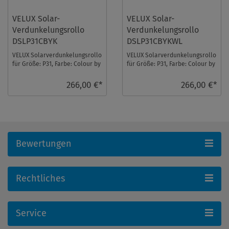
VELUX Solar-
VELUX Solar-
Verdunkelungsrollo
Verdunkelungsrollo
DSLP31CBYK
DSLP31CBYKWL
VELUX Solarverdunkelungsrollo
VELUX Solarverdunkelungsrollo
für Größe: P31, Farbe: Colour by
für Größe: P31, Farbe: Colour by
you!, alu Schiene, io-
you!, weiße Schiene, io-
homecontrol ...
homecontr ...
266,00 €*
266,00 €*
Bewertungen
Rechtliches
Service