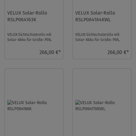
VELUX Solar-Rollo
VELUX Solar-Rollo
RSLP064163K
RSLP064164KWL
VELUX Sichtschutzrollo mit
VELUX Sichtschutzrollo mit
Solar-Akku für Größe: P06,
Solar-Akku für Größe: P06,
Farbe: Nougat, Blickdicht, alu
Farbe: Orange, Abdunkelnd,
Schiene, io- ...
weiße Schiene, ...
266,00 €*
266,00 €*