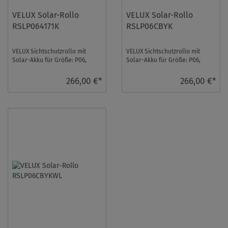
VELUX Solar-Rollo
VELUX Solar-Rollo
RSLP064171K
RSLP06CBYK
VELUX Sichtschutzrollo mit
VELUX Sichtschutzrollo mit
Solar-Akku für Größe: P06,
Solar-Akku für Größe: P06,
Farbe: Sandbeige gepunktet,
Farbe: Colour by you!,
Semitransparent ...
Semitransparent, alu ...
266,00 €*
266,00 €*