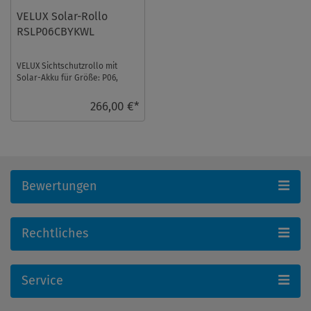
VELUX Solar-Rollo
RSLP06CBYKWL
VELUX Sichtschutzrollo mit
Solar-Akku für Größe: P06,
Farbe: Colour by you!,
Semitransparent, wei ...
266,00 €*
Bewertungen
Rechtliches
Service