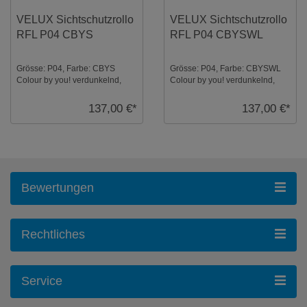
VELUX Sichtschutzrollo
VELUX Sichtschutzrollo
RFL P04 CBYS
RFL P04 CBYSWL
Grösse: P04, Farbe: CBYS
Grösse: P04, Farbe: CBYSWL
Colour by you! verdunkelnd,
Colour by you! verdunkelnd,
Schienen: Silber ...
Schienen: Weiß ...
137,00 €*
137,00 €*
Bewertungen
Rechtliches
Service