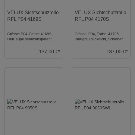
VELUX Sichtschutzrollo
VELUX Sichtschutzrollo
RFL P04 4169S
RFL P04 4170S
Grösse: P04, Farbe: 4169S
Grösse: P04, Farbe: 4170S
HellTaupe semitransparent,
Blaugrau blickdicht, Schienen:
Schienen: Silber ...
Silber ...
137,00 €*
137,00 €*