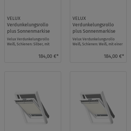
VELUX
VELUX
Verdunkelungsrollo
Verdunkelungsrollo
plus Sonnenmarkise
plus Sonnenmarkise
DOP MK04 1025S
DOP MK04 1025SWL
Velux Verdunkelungsrollo
Velux Verdunkelungsrollo
Weiß, Schienen: Silber, mit
Weiß, Schienen: Weiß, mit einer
einer Sonnenmarkise im Set.
Sonnenmarkise im Set.
Fenstergröße: MK ...
Fenstergröße: MK0 ...
184,00 €*
184,00 €*