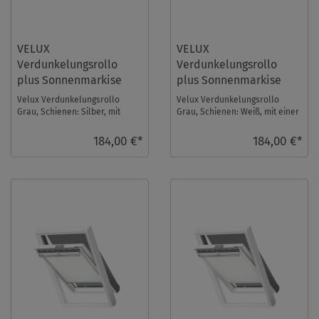
VELUX
VELUX
Verdunkelungsrollo
Verdunkelungsrollo
plus Sonnenmarkise
plus Sonnenmarkise
DOP MK04 0705S
DOP MK04 0705SWL
Velux Verdunkelungsrollo
Velux Verdunkelungsrollo
Grau, Schienen: Silber, mit
Grau, Schienen: Weiß, mit einer
einer Sonnenmarkise im Set.
Sonnenmarkise im Set.
Fenstergröße: MK0 ...
Fenstergröße: MK04 ...
184,00 €*
184,00 €*