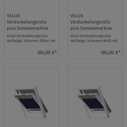
VELUX
VELUX
Verdunkelungsrollo
Verdunkelungsrollo
plus Sonnenmarkise
plus Sonnenmarkise
DOP MK04 1085S
DOP MK04 1085SWL
Velux Verdunkelungsrollo
Velux Verdunkelungsrollo
Hellbeige, Schienen: Silber, mit
Hellbeige, Schienen: Weiß, mit
einer Sonnenmarkise im Set.
einer Sonnenmarkise im Set.
Fenstergröße ...
Fenstergröße: ...
184,00 €*
184,00 €*