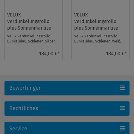
VELUX
VELUX
Verdunkelungsrollo
Verdunkelungsrollo
plus Sonnenmarkise
plus Sonnenmarkise
DOP MK04 1100S
DOP MK04 1100SWL
Velux Verdunkelungsrollo
Velux Verdunkelungsrollo
Dunkelblau, Schienen: Silber,
Dunkelblau, Schienen: Weiß,
mit einer Sonnenmarkise im
mit einer Sonnenmarkise im
Set. Fenstergröß ...
Set. Fenstergröße ...
184,00 €*
184,00 €*
Bewertungen
Rechtliches
Service