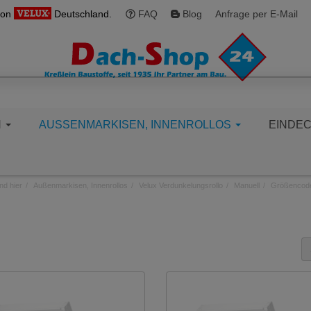
von
Deutschland.
FAQ
Blog
Anfrage per E-Mail
N
AUSSENMARKISEN, INNENROLLOS
EINDE
nd hier
Außenmarkisen, Innenrollos
Velux Verdunkelungsrollo
Manuell
Größencod