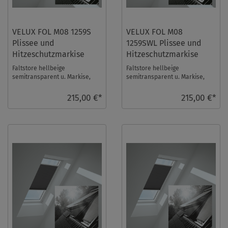
VELUX FOL M08 1259S
VELUX FOL M08
Plissee und
1259SWL Plissee und
Hitzeschutzmarkise
Hitzeschutzmarkise
Faltstore hellbeige
Faltstore hellbeige
semitransparent u. Markise,
semitransparent u. Markise,
Fenstergröße: M08,
Fenstergröße: M08,
Schienenfarbe: Silber. Das Velu
Schienenfarbe: Weiß. Das Velux
215,00 €*
215,00 €*
...
...