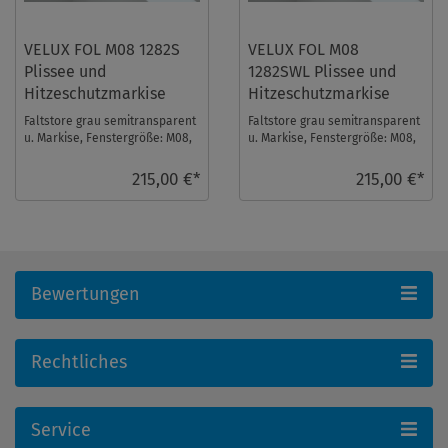
VELUX FOL M08 1282S
VELUX FOL M08
Plissee und
1282SWL Plissee und
Hitzeschutzmarkise
Hitzeschutzmarkise
Faltstore grau semitransparent
Faltstore grau semitransparent
u. Markise, Fenstergröße: M08,
u. Markise, Fenstergröße: M08,
Schienenfarbe: Silber. Das
Schienenfarbe: Weiß. Das Velux
Velux Fal ...
Falt ...
215,00 €*
215,00 €*
Bewertungen
Rechtliches
Service