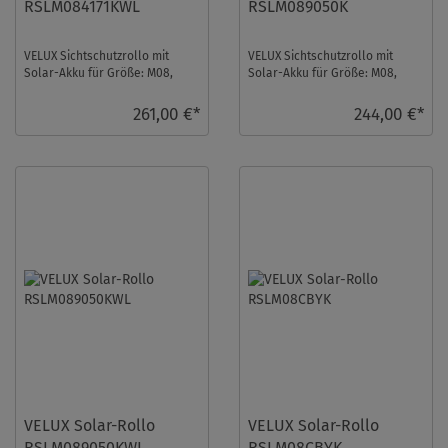
RSLM084171KWL
RSLM089050K
VELUX Sichtschutzrollo mit
VELUX Sichtschutzrollo mit
Solar-Akku für Größe: M08,
Solar-Akku für Größe: M08,
Farbe: Sandbeige gepunktet,
Farbe: Dunkelblau,
Semitransparent ...
Abdunkelnd, alu Schiene, ...
261,00 €*
244,00 €*
VELUX Solar-Rollo
VELUX Solar-Rollo
RSLM089050KWL
RSLM08CBYK