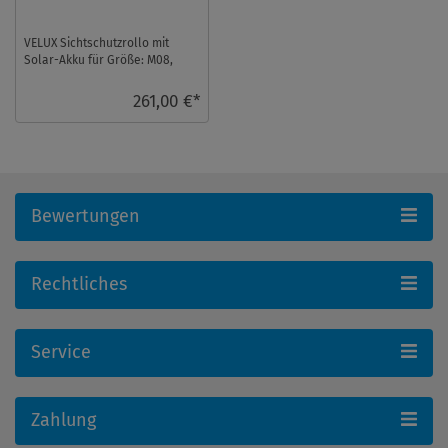
VELUX Sichtschutzrollo mit
Solar-Akku für Größe: M08,
Farbe: Colour by you!,
Semitransparent, wei ...
261,00 €*
Bewertungen
Rechtliches
Service
Zahlung