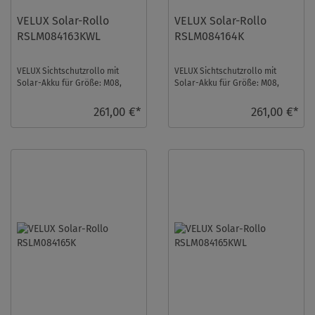
VELUX Solar-Rollo
VELUX Solar-Rollo
RSLM084163KWL
RSLM084164K
VELUX Sichtschutzrollo mit
VELUX Sichtschutzrollo mit
Solar-Akku für Größe: M08,
Solar-Akku für Größe: M08,
Farbe: Nougat, Blickdicht, weiße
Farbe: Orange, Abdunkelnd, alu
Schiene, ...
Schiene, io- ...
261,00 €*
261,00 €*