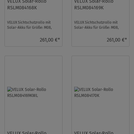
VELUX Solar-Rollo
VELUX Solar-Rollo
RSLM084168K
RSLM084169K
VELUX Sichtschutzrollo mit
VELUX Sichtschutzrollo mit
Solar-Akku für Größe: M08,
Solar-Akku für Größe: M08,
Farbe: Rosenholz, Blickdicht,
Farbe: Hell-Taupe,
alu Schiene, ...
Semitransparent, alu Sch ...
261,00 €*
261,00 €*
VELUX Solar-Rollo
VELUX Solar-Rollo