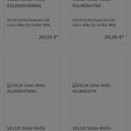
RSLM084169KWL
RSLM084170K
VELUX Sichtschutzrollo mit
VELUX Sichtschutzrollo mit
Solar-Akku für Größe: M08,
Solar-Akku für Größe: M08,
Farbe: Hell-Taupe,
Farbe: Blaugrau, Blickdicht, alu
Semitransparent, weiße ...
Schiene, i ...
261,00 €*
261,00 €*
VELUX Solar-Rollo
VELUX Solar-Rollo