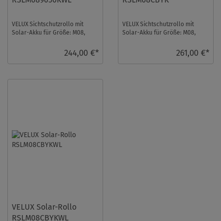
VELUX Sichtschutzrollo mit
VELUX Sichtschutzrollo mit
Solar-Akku für Größe: M08,
Solar-Akku für Größe: M08,
Farbe: Dunkelblau,
Farbe: Colour by you!,
Abdunkelnd, weiße Schie ...
Semitransparent, alu ...
244,00 €*
261,00 €*
VELUX Solar-Rollo
RSLM08CBYKWL