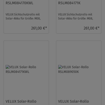
RSLM084170KWL
RSLM084171K
VELUX Sichtschutzrollo mit
VELUX Sichtschutzrollo mit
Solar-Akku für Größe: M08,
Solar-Akku für Größe: M08,
Farbe: Blaugrau, Blickdicht,
Farbe: Sandbeige gepunktet,
weiße Schiene ...
Semitransparent ...
261,00 €*
261,00 €*
VELUX Solar-Rollo
VELUX Solar-Rollo