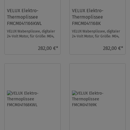
VELUX Elektro-
VELUX Elektro-
Thermoplissee
Thermoplissee
FMCM041166KWL
FMCM041168K
VELUX Wabenplissee, digitaler
VELUX Wabenplissee, digitaler
24-Volt Motor, für Größe: M04,
24-Volt Motor, für Größe: M04,
Farbe: Elfenbein, weiße
Farbe: Blassgrün, alu Schiene,
Schiene, io ...
io-h ...
282,00 €*
282,00 €*