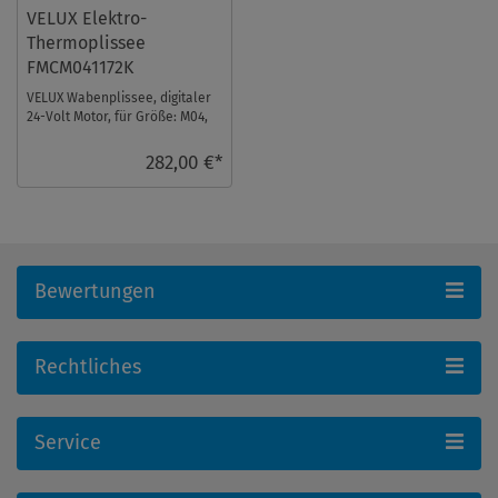
VELUX Elektro-
Thermoplissee
FMCM041172K
VELUX Wabenplissee, digitaler
24-Volt Motor, für Größe: M04,
Farbe: Lichtgrau, alu Schiene,
io-ho ...
282,00 €*
Bewertungen
Rechtliches
Service