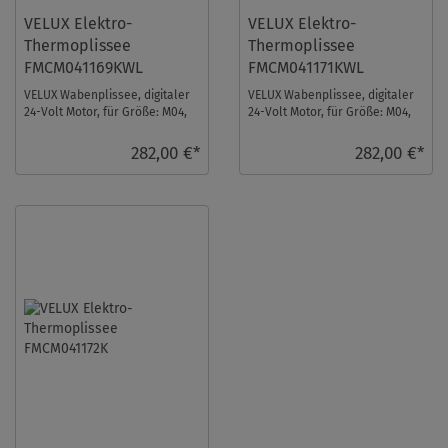
VELUX Elektro-
VELUX Elektro-
Thermoplissee
Thermoplissee
FMCM041169KWL
FMCM041171KWL
VELUX Wabenplissee, digitaler
VELUX Wabenplissee, digitaler
24-Volt Motor, für Größe: M04,
24-Volt Motor, für Größe: M04,
Farbe: Gletscherblau, weiße
Farbe: Cremegrau, weiße
Schiene ...
Schiene, io ...
282,00 €*
282,00 €*