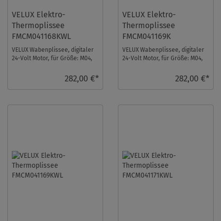
VELUX Elektro-
VELUX Elektro-
Thermoplissee
Thermoplissee
FMCM041168KWL
FMCM041169K
VELUX Wabenplissee, digitaler
VELUX Wabenplissee, digitaler
24-Volt Motor, für Größe: M04,
24-Volt Motor, für Größe: M04,
Farbe: Blassgrün, weiße
Farbe: Gletscherblau, alu
Schiene, i ...
Schiene, i ...
282,00 €*
282,00 €*