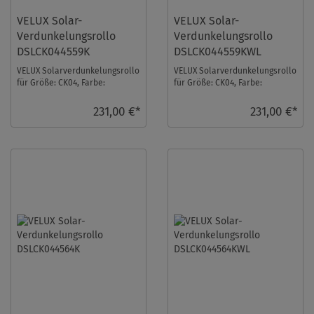
VELUX Solar-
VELUX Solar-
Verdunkelungsrollo
Verdunkelungsrollo
DSLCK044559K
DSLCK044559KWL
VELUX Solarverdunkelungsrollo
VELUX Solarverdunkelungsrollo
für Größe: CK04, Farbe:
für Größe: CK04, Farbe:
Rehbraun, alu Schiene, io-
Rehbraun, weiße Schiene, io-
homecontrol kompa ...
homecontrol ko ...
231,00 €*
231,00 €*