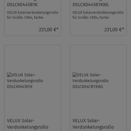
DSLCK044581K
DSLCK044581KWL
VELUX Solarverdunkelungsrollo
VELUX Solarverdunkelungsrollo
für Größe: CK04, Farbe:
für Größe: CK04, Farbe:
Blaugrau, alu Schiene, io-
Blaugrau, weiße Schiene, io-
homecontrol kompa ...
homecontrol ko ...
231,00 €*
231,00 €*
VELUX Solar-
VELUX Solar-
Verdunkelungsrollo
Verdunkelungsrollo