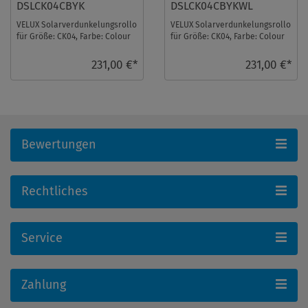
DSLCK04CBYK
DSLCK04CBYKWL
VELUX Solarverdunkelungsrollo
VELUX Solarverdunkelungsrollo
für Größe: CK04, Farbe: Colour
für Größe: CK04, Farbe: Colour
by you!, alu Schiene, io-
by you!, weiße Schiene, io-
homecontrol ...
homecont ...
231,00 €*
231,00 €*
Bewertungen
Rechtliches
Service
Zahlung