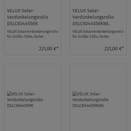
VELUX Solar-
VELUX Solar-
Verdunkelungsrollo
Verdunkelungsrollo
DSLCK044556K
DSLCK044556KWL
VELUX Solarverdunkelungsrollo
VELUX Solarverdunkelungsrollo
für Größe: CK04, Farbe:
für Größe: CK04, Farbe:
Sandbeige, alu Schiene, io-
Sandbeige, weiße Schiene, io-
homecontrol komp ...
homecontrol k ...
231,00 €*
231,00 €*