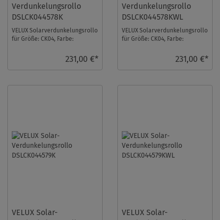
Verdunkelungsrollo
Verdunkelungsrollo
DSLCK044578K
DSLCK044578KWL
VELUX Solarverdunkelungsrollo
VELUX Solarverdunkelungsrollo
für Größe: CK04, Farbe:
für Größe: CK04, Farbe:
Rosenholz, alu Schiene, io-
Rosenholz, weiße Schiene, io-
homecontrol komp ...
homecontrol k ...
231,00 €*
231,00 €*
VELUX Solar-
VELUX Solar-