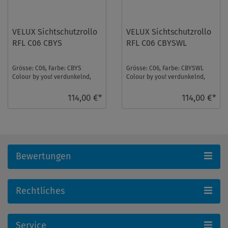
VELUX Sichtschutzrollo
VELUX Sichtschutzrollo
RFL C06 CBYS
RFL C06 CBYSWL
Grösse: C06, Farbe: CBYS
Grösse: C06, Farbe: CBYSWL
Colour by you! verdunkelnd,
Colour by you! verdunkelnd,
Schienen: Silber ...
Schienen: Weiß ...
114,00 €*
114,00 €*
Bewertungen
Rechtliches
Service