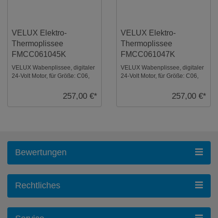
VELUX Elektro-
VELUX Elektro-
Thermoplissee
Thermoplissee
FMCC061045K
FMCC061047K
VELUX Wabenplissee, digitaler
VELUX Wabenplissee, digitaler
24-Volt Motor, für Größe: C06,
24-Volt Motor, für Größe: C06,
Farbe: Weiß, alu Schiene, io-
Farbe: Graphit, alu Schiene, io-
homeco ...
home ...
257,00 €*
257,00 €*
Bewertungen
Rechtliches