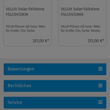
VELUX Solar-Faltstore
VELUX Solar-Faltstore
FSLC041283K
FSLC041286K
VELUX Plissee mit Solar-Akku
VELUX Plissee mit Solar-Akku
für Größe: C04, Farbe:
für Größe: C04, Farbe: Denim,
Champagner, alu Schiene,
alu Schiene, blickdicht, io-
transparent, io-home ...
homecontro ...
251,00 €*
251,00 €*
Bewertungen
Rechtliches
Service