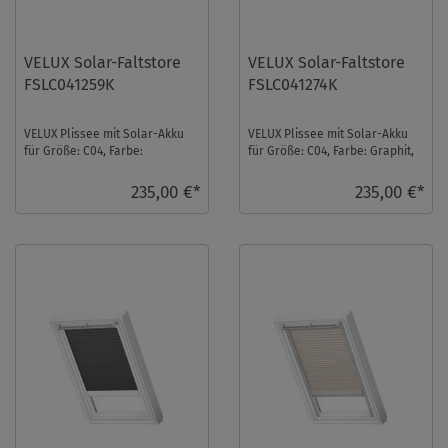
VELUX Solar-Faltstore
VELUX Solar-Faltstore
FSLC041259K
FSLC041274K
VELUX Plissee mit Solar-Akku
VELUX Plissee mit Solar-Akku
für Größe: C04, Farbe:
für Größe: C04, Farbe: Graphit,
Hellbeige, alu Schiene,
alu Schiene, blickdicht, io-
semitransparent, io-h ...
homecont ...
235,00 €*
235,00 €*