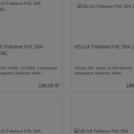
 Faltstore FHL S04
VELUX Faltstore FHL S04 
SWL
 S04, Farbe: 1278SWL Cremebeige
Grösse: S04, Farbe: 1279S Weinrot
sparent, Schienen: Weiß ...
transparent, Schienen: Silber ...
186,00 €*
186