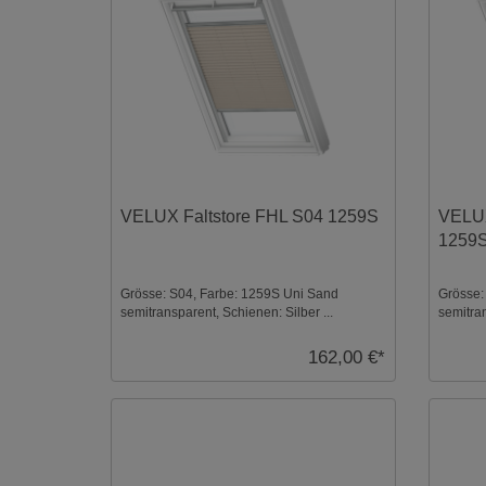
VELUX Faltstore FHL S04 1259S
VELUX
1259
Grösse: S04, Farbe: 1259S Uni Sand
Grösse:
semitransparent, Schienen: Silber ...
semitran
162,00 €*