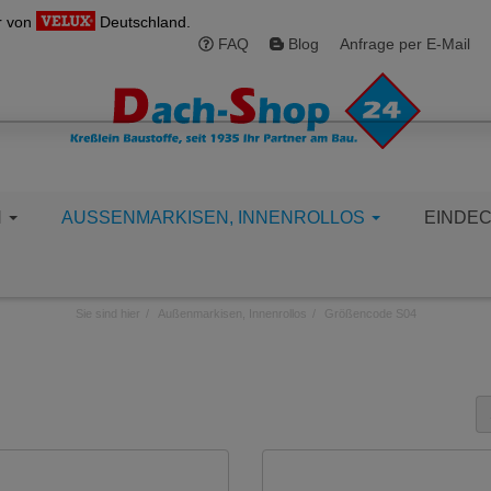
r von
Deutschland.
FAQ
Blog
Anfrage per E-Mail
N
AUSSENMARKISEN, INNENROLLOS
EINDE
Sie sind hier
Außenmarkisen, Innenrollos
Größencode S04