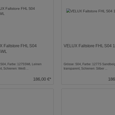
 Faltstore FHL S04
VELUX Faltstore FHL S04 
SWL
 S04, Farbe: 1275SWL Leinen
Grösse: S04, Farbe: 1277S Sandbei
ht, Schienen: Weiß ...
transparent, Schienen: Silber ...
186,00 €*
186