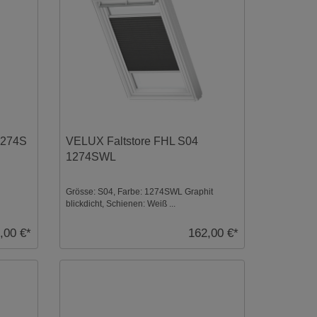
1274S
VELUX Faltstore FHL S04
1274SWL
Grösse: S04, Farbe: 1274SWL Graphit
blickdicht, Schienen: Weiß ...
,00 €*
162,00 €*