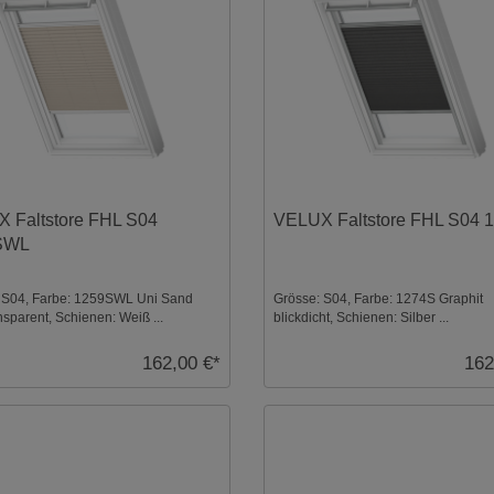
 Faltstore FHL S04
VELUX Faltstore FHL S04 
SWL
 S04, Farbe: 1259SWL Uni Sand
Grösse: S04, Farbe: 1274S Graphit
sparent, Schienen: Weiß ...
blickdicht, Schienen: Silber ...
162,00 €*
162