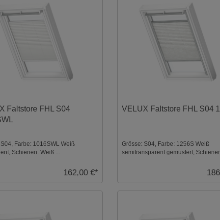
 Faltstore FHL S04
VELUX Faltstore FHL S04 
SWL
 S04, Farbe: 1016SWL Weiß
Grösse: S04, Farbe: 1256S Weiß
ent, Schienen: Weiß ...
semitransparent gemustert, Schienen
...
162,00 €*
186