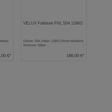
VELUX Faltstore FHL S04 1286S
elblau
Grösse: S04, Farbe: 1286S Denim blickdicht,
Schienen: Silber ...
,00 €*
186,00 €*