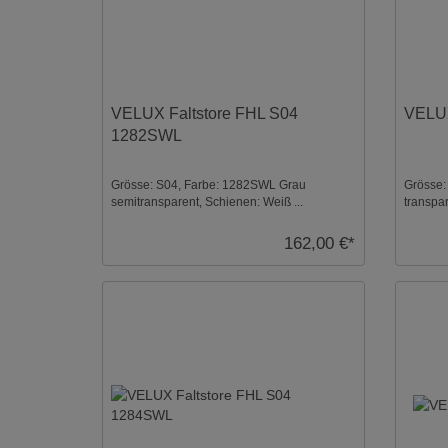
VELUX Faltstore FHL S04
VELUX
1282SWL
Grösse: S04, Farbe: 1282SWL Grau
Grösse:
semitransparent, Schienen: Weiß ...
transpar
162,00 €*