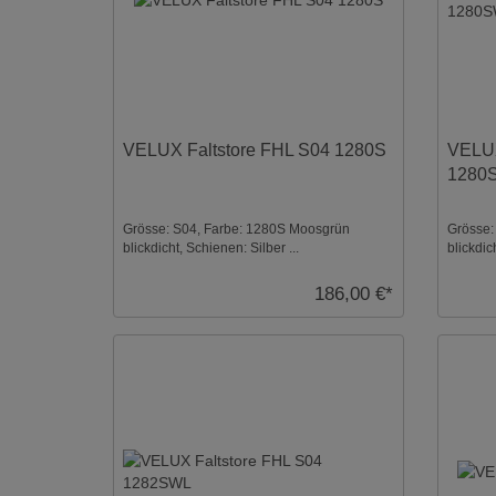
VELUX Faltstore FHL S04 1280S
VELUX
1280
Grösse: S04, Farbe: 1280S Moosgrün
Grösse:
blickdicht, Schienen: Silber ...
blickdic
186,00 €*