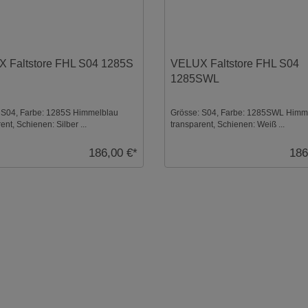
 Faltstore FHL S04 1285S
VELUX Faltstore FHL S04
1285SWL
 S04, Farbe: 1285S Himmelblau
Grösse: S04, Farbe: 1285SWL Himm
ent, Schienen: Silber ...
transparent, Schienen: Weiß ...
186,00 €*
186