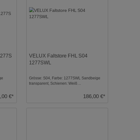
1277S
VELUX Faltstore FHL S04
1277SWL
ge
Grösse: S04, Farbe: 1277SWL Sandbeige
transparent, Schienen: Weiß ...
,00 €*
186,00 €*