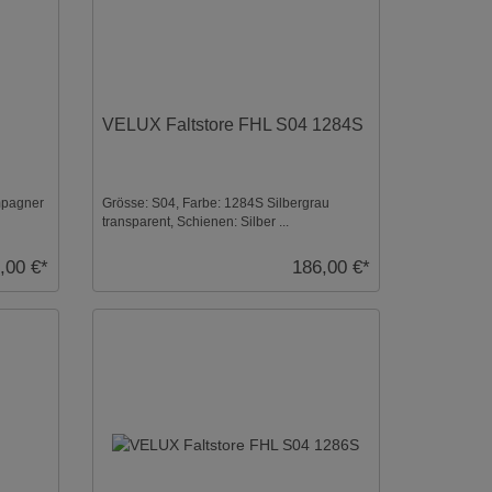
VELUX Faltstore FHL S04 1284S
mpagner
Grösse: S04, Farbe: 1284S Silbergrau
transparent, Schienen: Silber ...
,00 €*
186,00 €*