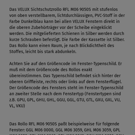
Das VELUX Sichtschutzrollo RFL M06 9050S mit stufenlos
von oben verstellbarem, lichtdurchlässigen, PVC-Stoff in der
Farbe Dunkelblau kann bei allen VELUX Fenstern direkt in
die oberen Zubehörträger vor der Scheibe eingeklickt
werden. Die mitgelieferten Schienen in Silber werden durch
kurze Schrauben befestigt. Die Farbe der Kassette ist Silber.
Das Rollo kann einen Raum, je nach Blickdichtheit des
Stoffes, leicht bis stark abdunkeln.
Achten Sie auf den Größencode im Fenster-Typenschild. Er
muß mit dem Größencode des Rollos exakt
übereinstimmen. Das Typenschild befindet sich hinter der
oberen Griffleiste, rechts oder links auf dem Fensterflügel.
Der Größencode des Fensters steht im Fenster-Typenschild
an zweiter Stelle nach dem Fenstertyp (Fenstertypen sind
z.B. GPU, GPL, GHU, GHL, GGU, GGL, GTU, GTL, GXU, GXL, VU,
VL, VKU)
Das Rollo RFL M06 9050S paßt beispielweise für folgende
Fenster: GGL M06 0000, GGL M06 3059, GHL M06 3059, GPL