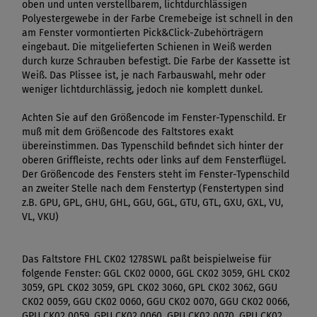
oben und unten verstellbarem, lichtdurchlässigen
Polyestergewebe in der Farbe Cremebeige ist schnell in den
am Fenster vormontierten Pick&Click-Zubehörträgern
eingebaut. Die mitgelieferten Schienen in Weiß werden
durch kurze Schrauben befestigt. Die Farbe der Kassette ist
Weiß. Das Plissee ist, je nach Farbauswahl, mehr oder
weniger lichtdurchlässig, jedoch nie komplett dunkel.
Achten Sie auf den Größencode im Fenster-Typenschild. Er
muß mit dem Größencode des Faltstores exakt
übereinstimmen. Das Typenschild befindet sich hinter der
oberen Griffleiste, rechts oder links auf dem Fensterflügel.
Der Größencode des Fensters steht im Fenster-Typenschild
an zweiter Stelle nach dem Fenstertyp (Fenstertypen sind
z.B. GPU, GPL, GHU, GHL, GGU, GGL, GTU, GTL, GXU, GXL, VU,
VL, VKU)
Das Faltstore FHL CK02 1278SWL paßt beispielweise für
folgende Fenster: GGL CK02 0000, GGL CK02 3059, GHL CK02
3059, GPL CK02 3059, GPL CK02 3060, GPL CK02 3062, GGU
CK02 0059, GGU CK02 0060, GGU CK02 0070, GGU CK02 0066,
GPU CK02 0059, GPU CK02 0060, GPU CK02 0070, GPU CK02