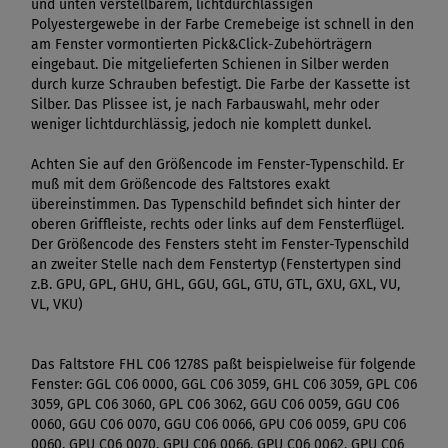
und unten verstellbarem, lichtdurchlässigen
Polyestergewebe in der Farbe Cremebeige ist schnell in den
am Fenster vormontierten Pick&Click-Zubehörträgern
eingebaut. Die mitgelieferten Schienen in Silber werden
durch kurze Schrauben befestigt. Die Farbe der Kassette ist
Silber. Das Plissee ist, je nach Farbauswahl, mehr oder
weniger lichtdurchlässig, jedoch nie komplett dunkel.
Achten Sie auf den Größencode im Fenster-Typenschild. Er
muß mit dem Größencode des Faltstores exakt
übereinstimmen. Das Typenschild befindet sich hinter der
oberen Griffleiste, rechts oder links auf dem Fensterflügel.
Der Größencode des Fensters steht im Fenster-Typenschild
an zweiter Stelle nach dem Fenstertyp (Fenstertypen sind
z.B. GPU, GPL, GHU, GHL, GGU, GGL, GTU, GTL, GXU, GXL, VU,
VL, VKU)
Das Faltstore FHL C06 1278S paßt beispielweise für folgende
Fenster: GGL C06 0000, GGL C06 3059, GHL C06 3059, GPL C06
3059, GPL C06 3060, GPL C06 3062, GGU C06 0059, GGU C06
0060, GGU C06 0070, GGU C06 0066, GPU C06 0059, GPU C06
0060, GPU C06 0070, GPU C06 0066, GPU C06 0062, GPU C06