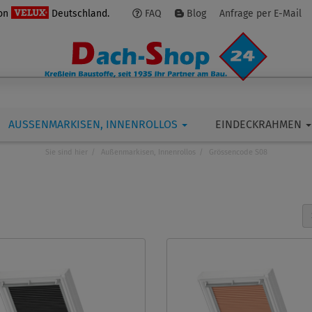
von
Deutschland.
FAQ
Blog
Anfrage per E-Mail
AUSSENMARKISEN, INNENROLLOS
EINDECKRAHMEN
Sie sind hier
Außenmarkisen, Innenrollos
Grössencode S08