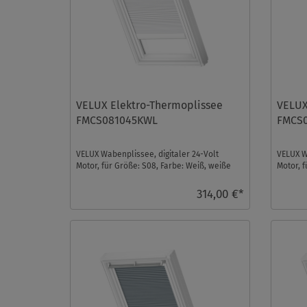
VELUX Elektro-Thermoplissee
VELUX
FMCS081045KWL
FMCS0
VELUX Wabenplissee, digitaler 24-Volt
VELUX W
Motor, für Größe: S08, Farbe: Weiß, weiße
Motor, f
Schiene, io-hom ...
Schiene,
314,00 €*