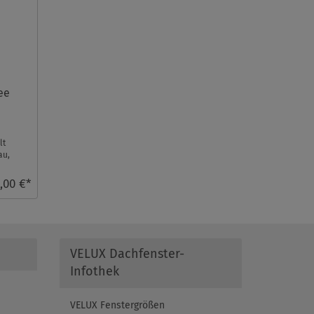
ee
lt
au,
,00 €*
VELUX Dachfenster-
Infothek
VELUX Fenstergrößen