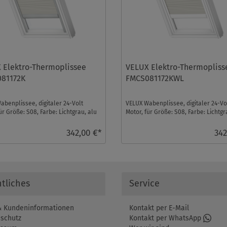
 Elektro-Thermoplissee
VELUX Elektro-Thermopliss
81172K
FMCS081172KWL
abenplissee, digitaler 24-Volt
VELUX Wabenplissee, digitaler 24-Vo
ür Größe: S08, Farbe: Lichtgrau, alu
Motor, für Größe: S08, Farbe: Lichtgr
 io-ho ...
weiße Schiene, io ...
342,00 €*
342
tliches
Service
 Kundeninformationen
Kontakt per E-Mail
schutz
Kontakt per WhatsApp