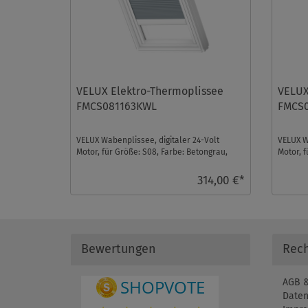
VELUX Elektro-Thermoplissee
VELUX
FMCS081163KWL
FMCS0
VELUX Wabenplissee, digitaler 24-Volt
VELUX W
Motor, für Größe: S08, Farbe: Betongrau,
Motor, f
weiße Schiene, io ...
Schiene,
314,00 €*
Bewertungen
Rech
AGB &
Daten