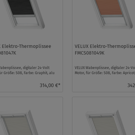
 Elektro-Thermoplissee
VELUX Elektro-Thermopliss
81047K
FMCS081049K
abenplissee, digitaler 24-Volt
VELUX Wabenplissee, digitaler 24-Vo
ür Größe: S08, Farbe: Graphit, alu
Motor, für Größe: S08, Farbe: Apricot
 io-home ...
Schiene, io-home ...
314,00 €*
342