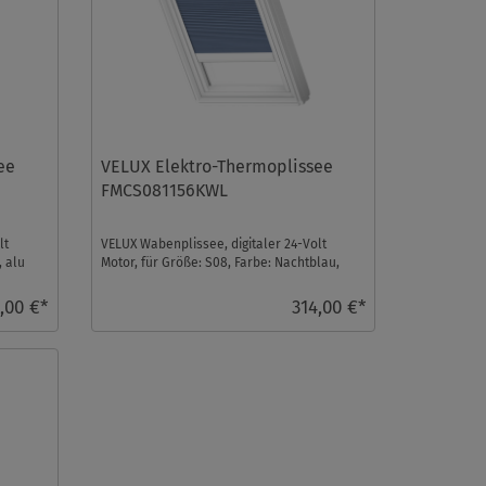
ee
VELUX Elektro-Thermoplissee
FMCS081156KWL
lt
VELUX Wabenplissee, digitaler 24-Volt
, alu
Motor, für Größe: S08, Farbe: Nachtblau,
weiße Schiene, io ...
,00 €*
314,00 €*