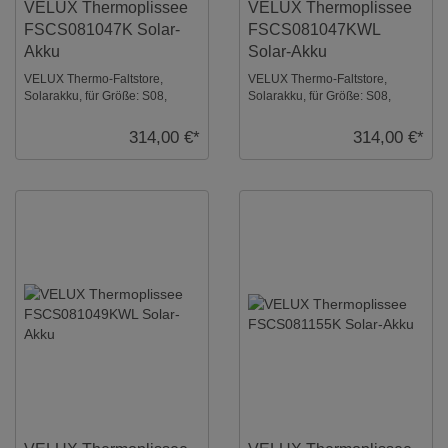
VELUX Thermoplissee
VELUX Thermoplissee
FSCS081047K Solar-
FSCS081047KWL
Akku
Solar-Akku
VELUX Thermo-Faltstore,
VELUX Thermo-Faltstore,
Solarakku, für Größe: S08,
Solarakku, für Größe: S08,
Farbe: Graphit, alu Schiene, io-
Farbe: Graphit, weiße Schiene,
homecontrol ko ...
io-homecontrol ...
314,00 €*
314,00 €*