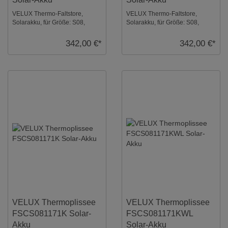
VELUX Thermo-Faltstore,
VELUX Thermo-Faltstore,
Solarakku, für Größe: S08,
Solarakku, für Größe: S08,
Farbe: Gletscherblau, weiße
Farbe: Grau-taupe, weiße
Schiene, io-homec ...
Schiene, io-homecont ...
342,00 €*
342,00 €*
VELUX Thermoplissee
VELUX Thermoplissee
FSCS081171K Solar-
FSCS081171KWL
Akku
Solar-Akku