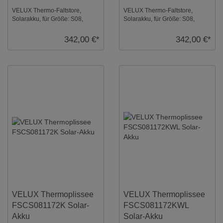
VELUX Thermo-Faltstore,
VELUX Thermo-Faltstore,
Solarakku, für Größe: S08,
Solarakku, für Größe: S08,
Farbe: Cremegrau, alu Schiene,
Farbe: Cremegrau, weiße
io-homecontrol ...
Schiene, io-homecontr ...
342,00 €*
342,00 €*
VELUX Thermoplissee
VELUX Thermoplissee
FSCS081172K Solar-
FSCS081172KWL
Akku
Solar-Akku