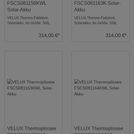
FSCS081156KWL
FSCS081163K Solar-
Solar-Akku
Akku
VELUX Thermo-Faltstore,
VELUX Thermo-Faltstore,
Solarakku, für Größe: S08,
Solarakku, für Größe: S08,
Farbe: Nachtblau, weiße
Farbe: Betongrau, alu Schiene,
Schiene, io-homecontr ...
io-homecontrol ...
314,00 €*
314,00 €*
VELUX Thermoplissee
VELUX Thermoplissee