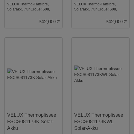
VELUX Thermo-Faltstore,
VELUX Thermo-Faltstore,
Solarakku, für Größe: S08,
Solarakku, für Größe: S08,
Farbe: Lichtgrau, alu Schiene,
Farbe: Lichtgrau, weiße
io-homecontrol ...
Schiene, io-homecontr ...
342,00 €*
342,00 €*
VELUX Thermoplissee
VELUX Thermoplissee
FSCS081173K Solar-
FSCS081173KWL
Akku
Solar-Akku