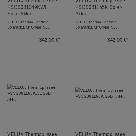
VELUX Thermoplissee
VELUX Thermoplissee
FSCS081049KWL
FSCS081155K Solar-
Solar-Akku
Akku
VELUX Thermo-Faltstore,
VELUX Thermo-Faltstore,
Solarakku, für Größe: S08,
Solarakku, für Größe: S08,
Farbe: Apricot, weiße Schiene,
Farbe: Beige, alu Schiene, io-
io-homecontrol ...
homecontrol komp ...
342,00 €*
342,00 €*
VELUX Thermoplissee
VELUX Thermoplissee