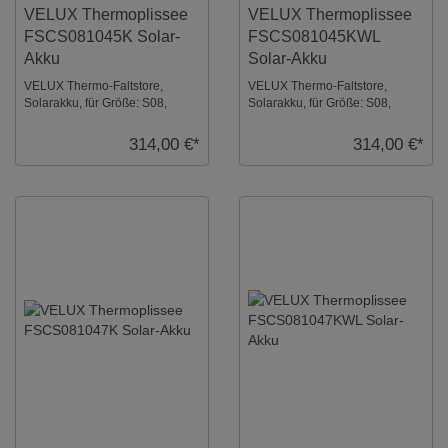
VELUX Thermoplissee
VELUX Thermoplissee
FSCS081045K Solar-
FSCS081045KWL
Akku
Solar-Akku
VELUX Thermo-Faltstore,
VELUX Thermo-Faltstore,
Solarakku, für Größe: S08,
Solarakku, für Größe: S08,
Farbe: Weiß, alu Schiene, io-
Farbe: Weiß, weiße Schiene, io-
homecontrol komp ...
homecontrol k ...
314,00 €*
314,00 €*