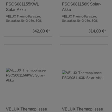
FSCS081155KWL
FSCS081156K Solar-
Solar-Akku
Akku
VELUX Thermo-Faltstore,
VELUX Thermo-Faltstore,
Solarakku, für Größe: S08,
Solarakku, für Größe: S08,
Farbe: Beige, weiße Schiene,
Farbe: Nachtblau, alu Schiene,
io-homecontrol k ...
io-homecontrol ...
342,00 €*
314,00 €*
VELUX Thermoplissee
VELUX Thermoplissee