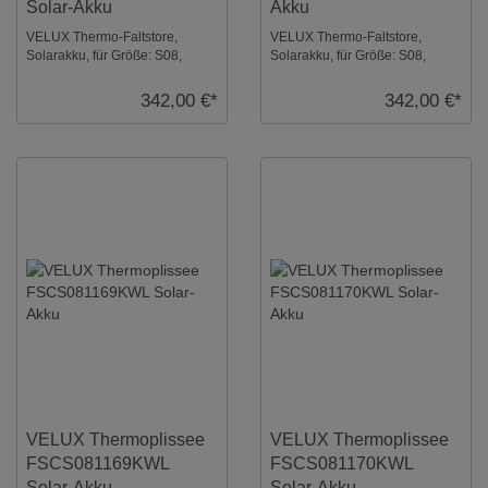
Solar-Akku
Akku
VELUX Thermo-Faltstore,
VELUX Thermo-Faltstore,
Solarakku, für Größe: S08,
Solarakku, für Größe: S08,
Farbe: Sanddorn, weiße
Farbe: Blassgrün, alu Schiene,
Schiene, io-homecontro ...
io-homecontrol ...
342,00 €*
342,00 €*
VELUX Thermoplissee
VELUX Thermoplissee
FSCS081169KWL
FSCS081170KWL
Solar-Akku
Solar-Akku