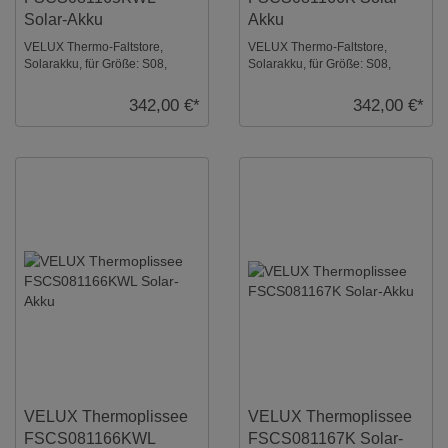
Solar-Akku
Akku
VELUX Thermo-Faltstore,
VELUX Thermo-Faltstore,
Solarakku, für Größe: S08,
Solarakku, für Größe: S08,
Farbe: Muskat, weiße Schiene,
Farbe: Elfenbein, alu Schiene,
io-homecontrol ...
io-homecontrol ...
342,00 €*
342,00 €*
VELUX Thermoplissee
VELUX Thermoplissee
FSCS081166KWL
FSCS081167K Solar-