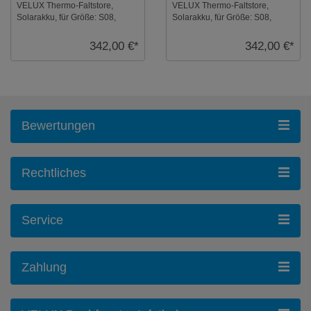
VELUX Thermo-Faltstore,
VELUX Thermo-Faltstore,
Solarakku, für Größe: S08,
Solarakku, für Größe: S08,
Farbe: Petrol, alu Schiene, io-
Farbe: Petrol, weiße Schiene,
homecontrol kom ...
io-homecontrol ...
342,00 €*
342,00 €*
Bewertungen
Rechtliches
Service
Zahlung