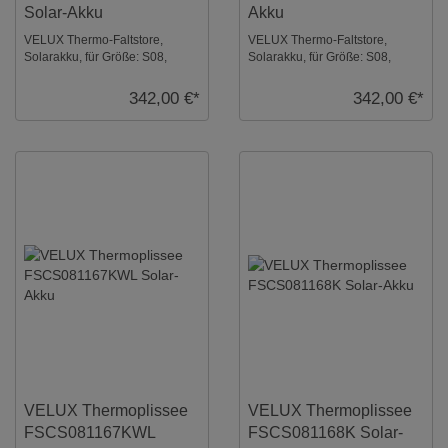
Solar-Akku
Akku
VELUX Thermo-Faltstore,
VELUX Thermo-Faltstore,
Solarakku, für Größe: S08,
Solarakku, für Größe: S08,
Farbe: Elfenbein, weiße
Farbe: Sanddorn, alu Schiene,
Schiene, io-homecontr ...
io-homecontrol k ...
342,00 €*
342,00 €*
VELUX Thermoplissee
VELUX Thermoplissee
FSCS081167KWL
FSCS081168K Solar-