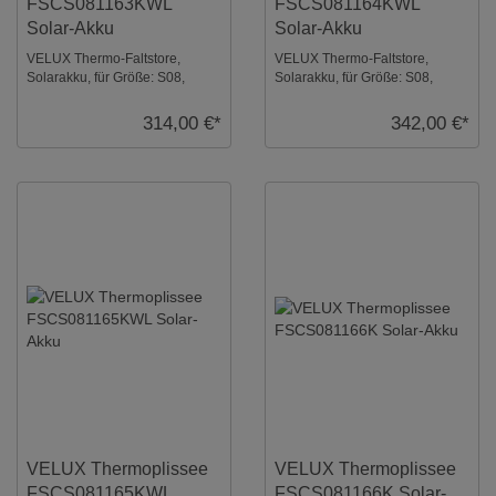
FSCS081163KWL
FSCS081164KWL
Solar-Akku
Solar-Akku
VELUX Thermo-Faltstore,
VELUX Thermo-Faltstore,
Solarakku, für Größe: S08,
Solarakku, für Größe: S08,
Farbe: Betongrau, weiße
Farbe: Schiefergrau, weiße
Schiene, io-homecontr ...
Schiene, io-homeco ...
314,00 €*
342,00 €*
VELUX Thermoplissee
VELUX Thermoplissee
FSCS081165KWL
FSCS081166K Solar-