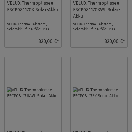
VELUX Thermoplissee
VELUX Thermoplissee
FSCP081170K Solar-Akku
FSCP081170KWL Solar-
Akku
VELUX Thermo-Faltstore,
VELUX Thermo-Faltstore,
Solarakku, für Größe: P08,
Solarakku, für Größe: P08,
Farbe: Grau-taupe, alu Schiene,
Farbe: Grau-taupe, weiße
io-homecontrol ...
Schiene, io-homecont ...
320,00 €*
320,00 €*