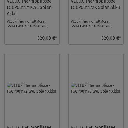
VELUX Thermoplissee
VELUX Thermoplissee
FSCP081171KWL Solar-
FSCP081172K Solar-Akku
Akku
VELUX Thermo-Faltstore,
VELUX Thermo-Faltstore,
Solarakku, für Größe: P08,
Solarakku, für Größe: P08,
Farbe: Cremegrau, weiße
Farbe: Lichtgrau, alu Schiene,
Schiene, io-homecontr ...
io-homecontrol ...
320,00 €*
320,00 €*
VELUX Thermoplissee
VELUX Thermoplissee