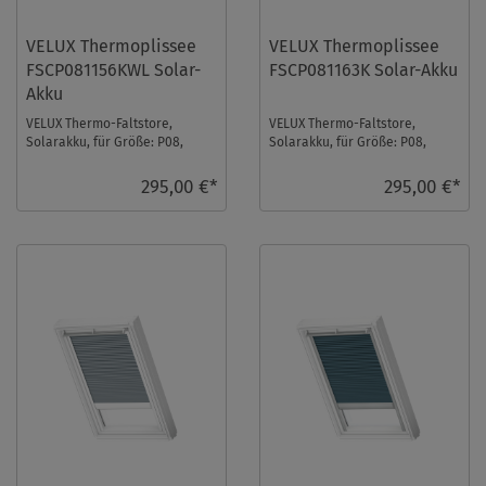
VELUX Thermoplissee
VELUX Thermoplissee
FSCP081156KWL Solar-
FSCP081163K Solar-Akku
Akku
VELUX Thermo-Faltstore,
VELUX Thermo-Faltstore,
Solarakku, für Größe: P08,
Solarakku, für Größe: P08,
Farbe: Nachtblau, weiße
Farbe: Betongrau, alu Schiene,
Schiene, io-homecontr ...
io-homecontrol ...
295,00 €*
295,00 €*