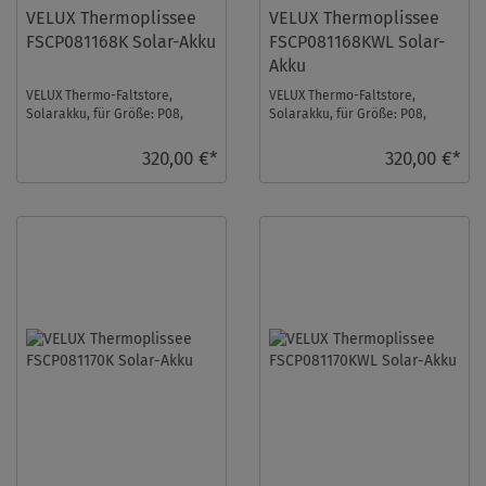
VELUX Thermoplissee
VELUX Thermoplissee
FSCP081168K Solar-Akku
FSCP081168KWL Solar-
Akku
VELUX Thermo-Faltstore,
VELUX Thermo-Faltstore,
Solarakku, für Größe: P08,
Solarakku, für Größe: P08,
Farbe: Blassgrün, alu Schiene,
Farbe: Blassgrün, weiße
io-homecontrol ...
Schiene, io-homecont ...
320,00 €*
320,00 €*