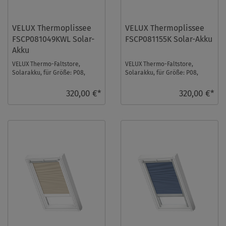
VELUX Thermoplissee
VELUX Thermoplissee
FSCP081049KWL Solar-
FSCP081155K Solar-Akku
Akku
VELUX Thermo-Faltstore,
VELUX Thermo-Faltstore,
Solarakku, für Größe: P08,
Solarakku, für Größe: P08,
Farbe: Apricot, weiße Schiene,
Farbe: Beige, alu Schiene, io-
io-homecontrol ...
homecontrol komp ...
320,00 €*
320,00 €*