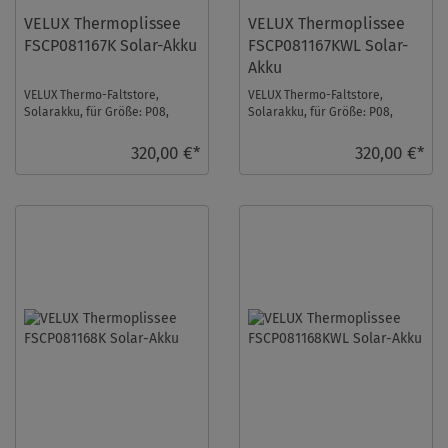
VELUX Thermoplissee
VELUX Thermoplissee
FSCP081167K Solar-Akku
FSCP081167KWL Solar-
Akku
VELUX Thermo-Faltstore,
VELUX Thermo-Faltstore,
Solarakku, für Größe: P08,
Solarakku, für Größe: P08,
Farbe: Sanddorn, alu Schiene,
Farbe: Sanddorn, weiße
io-homecontrol k ...
Schiene, io-homecontro ...
320,00 €*
320,00 €*