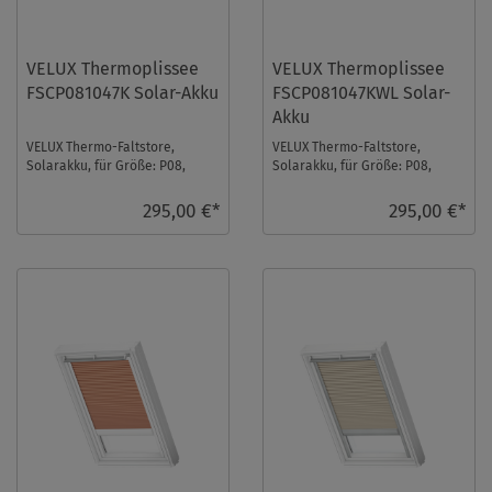
VELUX Thermoplissee
VELUX Thermoplissee
FSCP081047K Solar-Akku
FSCP081047KWL Solar-
Akku
VELUX Thermo-Faltstore,
VELUX Thermo-Faltstore,
Solarakku, für Größe: P08,
Solarakku, für Größe: P08,
Farbe: Graphit, alu Schiene, io-
Farbe: Graphit, weiße Schiene,
homecontrol ko ...
io-homecontrol ...
295,00 €*
295,00 €*