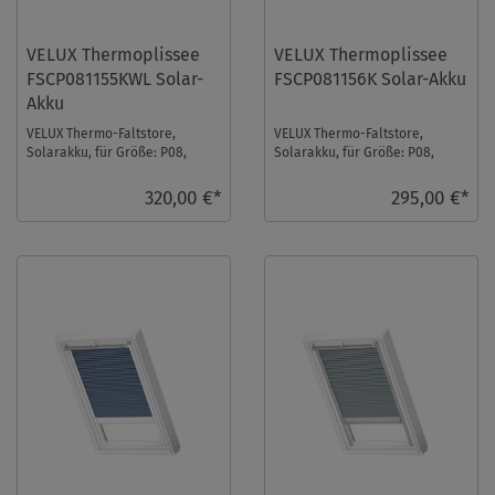
VELUX Thermoplissee
VELUX Thermoplissee
FSCP081155KWL Solar-
FSCP081156K Solar-Akku
Akku
VELUX Thermo-Faltstore,
VELUX Thermo-Faltstore,
Solarakku, für Größe: P08,
Solarakku, für Größe: P08,
Farbe: Beige, weiße Schiene, io-
Farbe: Nachtblau, alu Schiene,
homecontrol k ...
io-homecontrol ...
320,00 €*
295,00 €*