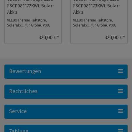
FSCP081172KWL Solar-
FSCP081173KWL Solar-
Akku
Akku
VELUX Thermo-Faltstore,
VELUX Thermo-Faltstore,
Solarakku, für Größe: P08,
Solarakku, für Größe: P08,
Farbe: Lichtgrau, weiße
Farbe: Petrol, weiße Schiene,
Schiene, io-homecontr ...
io-homecontrol ...
320,00 €*
320,00 €*
Bewertungen
Rechtliches
Service
Zahlung