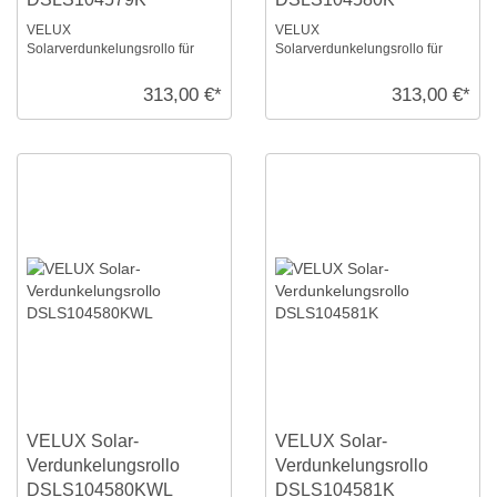
VELUX
VELUX
Solarverdunkelungsrollo für
Solarverdunkelungsrollo für
Größe: S10, Farbe: Sandbeige
Größe: S10, Farbe: Hell-taupe,
gepunktet, alu Schiene, io-
alu Schiene, io-homecontrol
313,00 €*
313,00 €*
homecon ...
komp ...
VELUX Solar-
VELUX Solar-
Verdunkelungsrollo
Verdunkelungsrollo
DSLS104580KWL
DSLS104581K