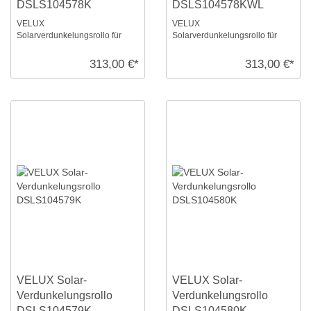
DSLS104578K
DSLS104578KWL
VELUX
VELUX
Solarverdunkelungsrollo für
Solarverdunkelungsrollo für
Größe: S10, Farbe: Rosenholz,
Größe: S10, Farbe: Rosenholz,
alu Schiene, io-homecontrol
weiße Schiene, io-homecontrol
313,00 €*
313,00 €*
kompa ...
ko ...
VELUX Solar-
VELUX Solar-
Verdunkelungsrollo
Verdunkelungsrollo
DSLS104579K
DSLS104580K