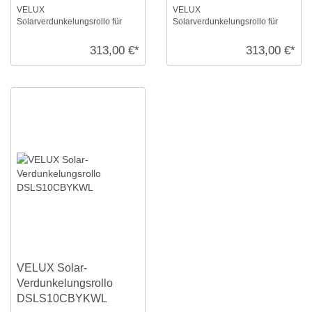
VELUX
VELUX
Solarverdunkelungsrollo für
Solarverdunkelungsrollo für
Größe: S10, Farbe: Blaugrau,
Größe: S10, Farbe: Colour by
weiße Schiene, io-homecontrol
you!, alu Schiene, io-
313,00 €*
313,00 €*
kom ...
homecontrol ...
VELUX Solar-
Verdunkelungsrollo
DSLS10CBYKWL