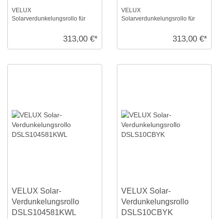
VELUX
VELUX
Solarverdunkelungsrollo für
Solarverdunkelungsrollo für
Größe: S10, Farbe: Hell-taupe,
Größe: S10, Farbe: Blaugrau,
weiße Schiene, io-homecontrol
alu Schiene, io-homecontrol
313,00 €*
313,00 €*
k ...
kompat ...
VELUX Solar-
VELUX Solar-
Verdunkelungsrollo
Verdunkelungsrollo
DSLS104581KWL
DSLS10CBYK