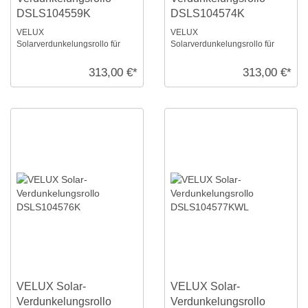
DSLS104559K
DSLS104574K
VELUX
VELUX
Solarverdunkelungsrollo für
Solarverdunkelungsrollo für
Größe: S10, Farbe: Rehbraun,
Größe: S10, Farbe: Nougat, alu
alu Schiene, io-homecontrol
Schiene, io-homecontrol
313,00 €*
313,00 €*
kompat ...
kompatib ...
VELUX Solar-
VELUX Solar-
Verdunkelungsrollo
Verdunkelungsrollo