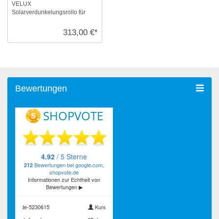
VELUX
Solarverdunkelungsrollo für
Größe: S10, Farbe: Colour by
you!, weiße Schiene, io-
313,00 €*
homecontr ...
Bewertungen