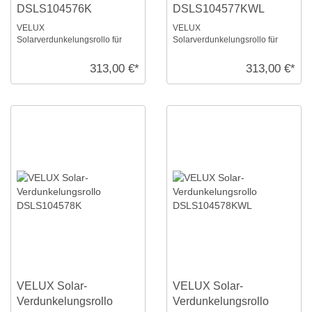
DSLS104576K
DSLS104577KWL
VELUX
VELUX
Solarverdunkelungsrollo für
Solarverdunkelungsrollo für
Größe: S10, Farbe: Himmelblau,
Größe: S10, Farbe: Taupe,
alu Schiene, io-homecontrol
weiße Schiene, io-homecontrol
313,00 €*
313,00 €*
komp ...
kompat ...
VELUX Solar-
VELUX Solar-
Verdunkelungsrollo
Verdunkelungsrollo